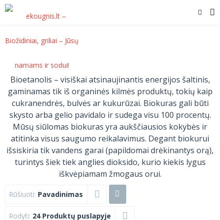
Bioetanolis – visiškai atsinaujinantis energijos šaltinis,
gaminamas tik iš organinės kilmės produktų, tokių kaip
cukranendrės, bulvės ar kukurūzai. Biokuras gali būti
skysto arba gelio pavidalo ir sudega visu 100 procentų.
Mūsų siūlomas biokuras yra aukščiausios kokybės ir
atitinka visus saugumo reikalavimus. Degant biokurui
išsiskiria tik vandens garai (papildomai drėkinantys orą),
turintys šiek tiek anglies dioksido, kurio kiekis lygus
iškvėpiamam žmogaus orui.
Rūšiuoti:
Pavadinimas
Rodyti:
24 Produktų puslapyje