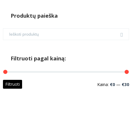
Produktų paieška
Filtruoti pagal kainą:
M
M
Filtruoti
Kaina:
€0
—
€30
k
k