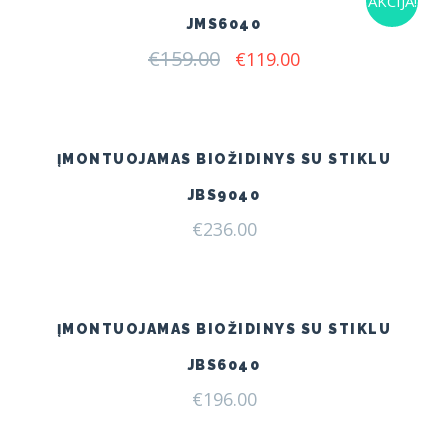
AKCIJA!
JMS6040
€
159.00
Original
Current
€
119.00
price
price
was:
is:
€159.00.
€119.00.
ĮMONTUOJAMAS BIOŽIDINYS SU STIKLU
JBS9040
€
236.00
ĮMONTUOJAMAS BIOŽIDINYS SU STIKLU
JBS6040
€
196.00