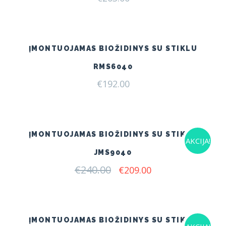
ĮMONTUOJAMAS BIOŽIDINYS SU STIKLU
RMS6040
€
192.00
ĮMONTUOJAMAS BIOŽIDINYS SU STIKLU
AKCIJA!
JMS9040
€
240.00
Original
Current
€
209.00
price
price
was:
is:
€240.00.
€209.00.
ĮMONTUOJAMAS BIOŽIDINYS SU STIKLU