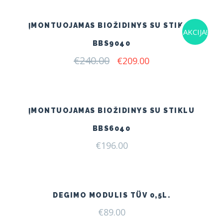
ĮMONTUOJAMAS BIOŽIDINYS SU STIKLU
AKCIJA!
BBS9040
€
240.00
Original
Current
€
209.00
price
price
was:
is:
€240.00.
€209.00.
ĮMONTUOJAMAS BIOŽIDINYS SU STIKLU
BBS6040
€
196.00
DEGIMO MODULIS TÜV 0,5L.
€
89.00