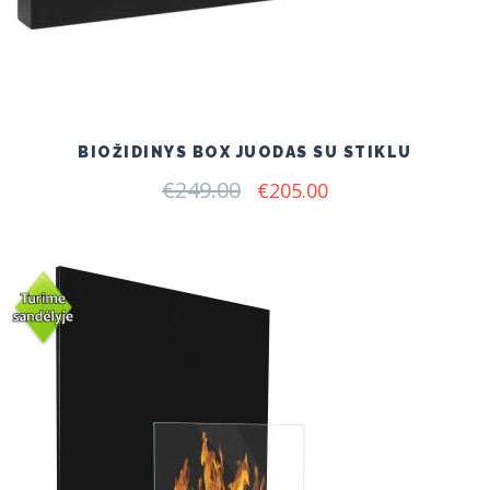
BIOŽIDINYS BOX JUODAS SU STIKLU
€
249.00
Original
Current
€
205.00
price
price
was:
is:
€249.00.
€205.00.