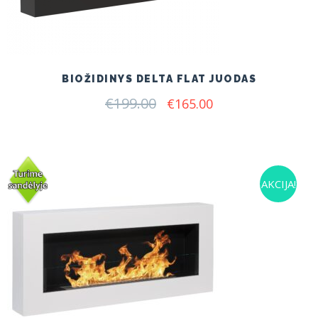
BIOŽIDINYS DELTA FLAT JUODAS
€
199.00
Original
Current
€
165.00
price
price
was:
is:
€199.00.
€165.00.
AKCIJA!