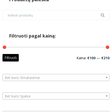
Filtruoti pagal kainą:
M
M
Filtruoti
Kaina:
€100
—
€210
k
k
Bet kuris Išmatavimai
Bet kuris Spalva