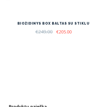
BIOŽIDINYS BOX BALTAS SU STIKLU
€
249.00
Original
Current
€
205.00
price
price
was:
is:
€249.00.
€205.00.
Produktų paieška