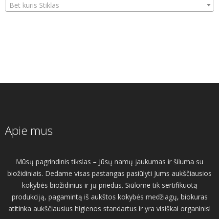
Bet kuris Stiklas
Apie mus
Mūsų pagrindinis tikslas – Jūsų namų jaukumas ir šiluma su
biožidiniais. Dedame visas pastangas pasiūlyti Jums aukščiausios
kokybės biožidinius ir jų priedus. Siūlome tik sertifikuotą
produkciją, pagamintą iš aukštos kokybės medžiagų, biokuras
atitinka aukščiausius higienos standartus ir yra visiškai organinis!