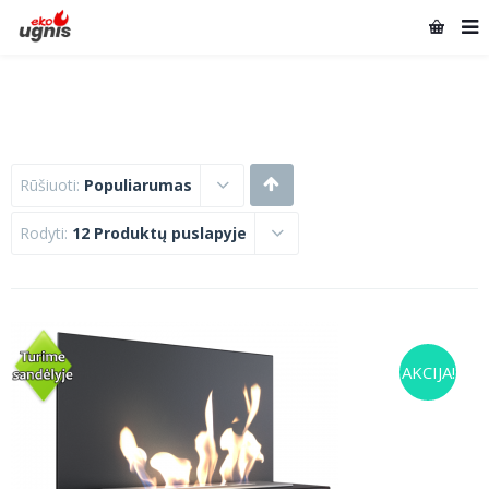
Rūšiuoti:
Populiarumas
Rodyti:
12 Produktų puslapyje
AKCIJA!