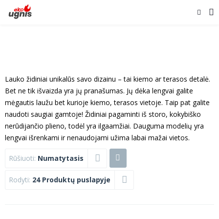
Lauko židiniai unikalūs savo dizainu – tai kiemo ar terasos detalė.
Bet ne tik išvaizda yra jų pranašumas. Jų dėka lengvai galite
mėgautis laužu bet kurioje kiemo, terasos vietoje. Taip pat galite
naudoti saugiai gamtoje! Židiniai pagaminti iš storo, kokybiško
nerūdijančio plieno, todėl yra ilgaamžiai. Dauguma modelių yra
lengvai išrenkami ir nenaudojami užima labai mažai vietos.
Rūšiuoti:
Numatytasis
Rodyti:
24 Produktų puslapyje