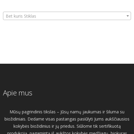
Bet kuris Stiklas
Apie mus
Mūsų pagrindinis tikslas – Jūsų namų jaukumas ir šiluma su
biožidiniais. Dedame visas pastangas pasiūlyti Jums aukščiausios
kokybės biožidinius ir jų priedus. Siūlome tik sertifikuotą
produkciją, pagamintą iš aukštos kokybės medžiagų, biokuras