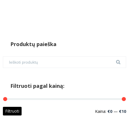
Produktų paieška
Filtruoti pagal kainą:
M
M
Filtruoti
Kaina:
€0
—
€10
k
k