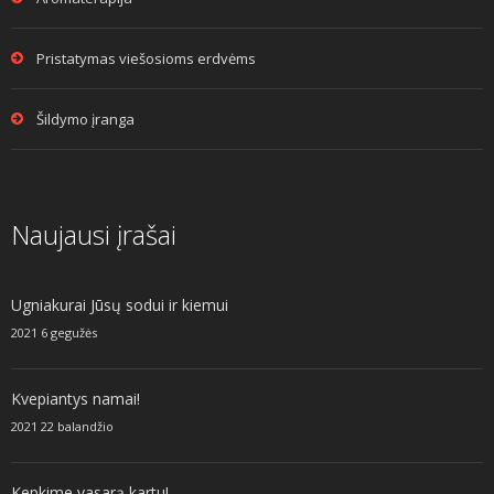
Pristatymas viešosioms erdvėms
Šildymo įranga
Naujausi įrašai
Ugniakurai Jūsų sodui ir kiemui
2021 6 gegužės
Kvepiantys namai!
2021 22 balandžio
Kepkime vasarą kartu!