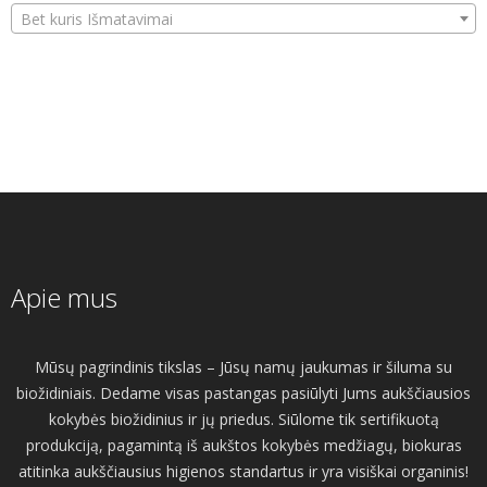
Bet kuris Išmatavimai
Apie mus
Mūsų pagrindinis tikslas – Jūsų namų jaukumas ir šiluma su
biožidiniais. Dedame visas pastangas pasiūlyti Jums aukščiausios
kokybės biožidinius ir jų priedus. Siūlome tik sertifikuotą
produkciją, pagamintą iš aukštos kokybės medžiagų, biokuras
atitinka aukščiausius higienos standartus ir yra visiškai organinis!