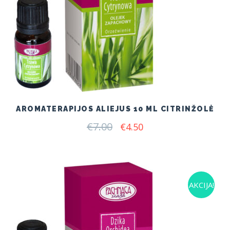
AROMATERAPIJOS ALIEJUS 10 ML CITRINŽOLĖ
€
7.00
Original
Current
€
4.50
price
price
was:
is:
€7.00.
€4.50.
AKCIJA!