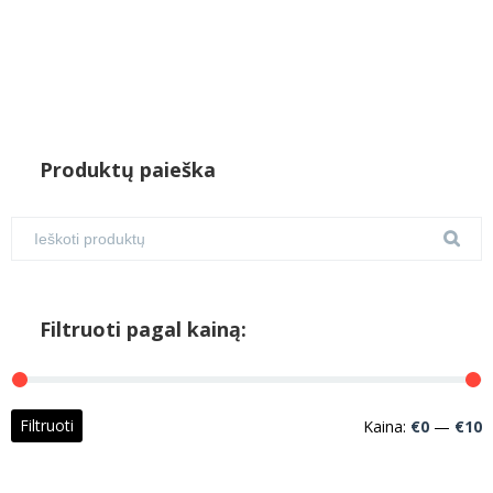
Produktų paieška
Filtruoti pagal kainą:
M
M
Filtruoti
Kaina:
€0
—
€10
k
k