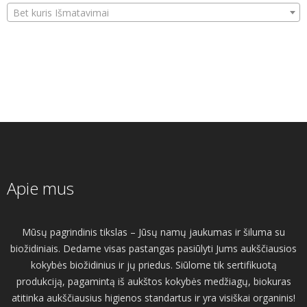
Bet kuris Išmatavimai
Apie mus
Mūsų pagrindinis tikslas – Jūsų namų jaukumas ir šiluma su
biožidiniais. Dedame visas pastangas pasiūlyti Jums aukščiausios
kokybės biožidinius ir jų priedus. Siūlome tik sertifikuotą
produkciją, pagamintą iš aukštos kokybės medžiagų, biokuras
atitinka aukščiausius higienos standartus ir yra visiškai organinis!