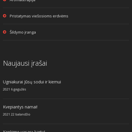
Pristatymas viešosioms erdvėms
Šildymo įranga
Naujausi įrašai
Ugniakurai Jūsų sodui ir kiemui
2021 6 gegužės
Kvepiantys namai!
2021 22 balandžio
Kepkime vasarą kartu!