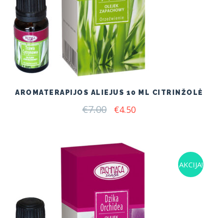
AROMATERAPIJOS ALIEJUS 10 ML CITRINŽOLĖ
€
7.00
Original
Current
€
4.50
price
price
was:
is:
€7.00.
€4.50.
AKCIJA!