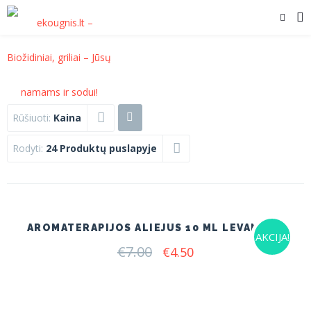
Rūšiuoti:
Kaina
Rodyti:
24 Produktų puslapyje
AROMATERAPIJOS ALIEJUS 10 ML LEVANDOS
AKCIJA!
€
7.00
Original
Current
€
4.50
price
price
was:
is:
€7.00.
€4.50.