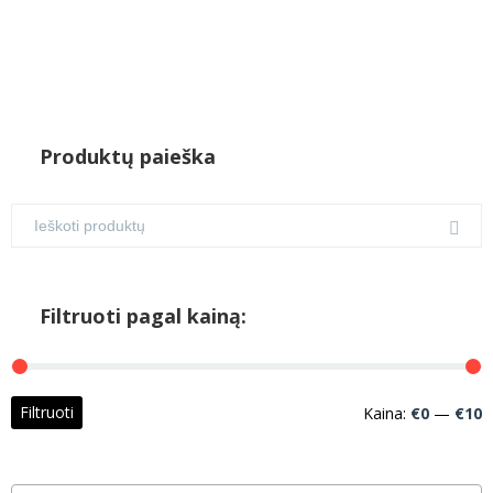
Produktų paieška
Filtruoti pagal kainą:
M
M
Filtruoti
Kaina:
€0
—
€10
k
k