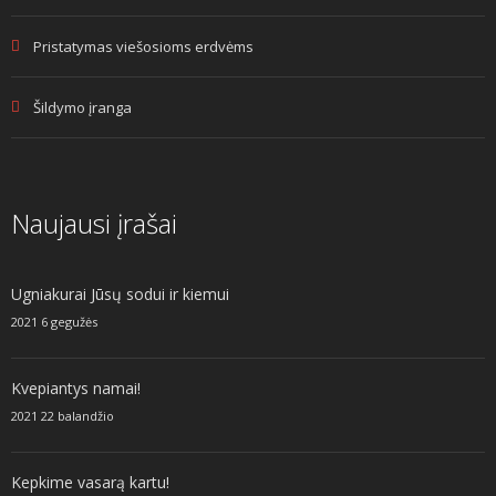
Pristatymas viešosioms erdvėms
Šildymo įranga
Naujausi įrašai
Ugniakurai Jūsų sodui ir kiemui
2021 6 gegužės
Kvepiantys namai!
2021 22 balandžio
Kepkime vasarą kartu!