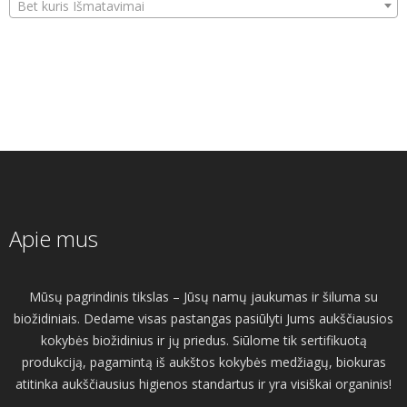
Bet kuris Išmatavimai
Apie mus
Mūsų pagrindinis tikslas – Jūsų namų jaukumas ir šiluma su
biožidiniais. Dedame visas pastangas pasiūlyti Jums aukščiausios
kokybės biožidinius ir jų priedus. Siūlome tik sertifikuotą
produkciją, pagamintą iš aukštos kokybės medžiagų, biokuras
atitinka aukščiausius higienos standartus ir yra visiškai organinis!