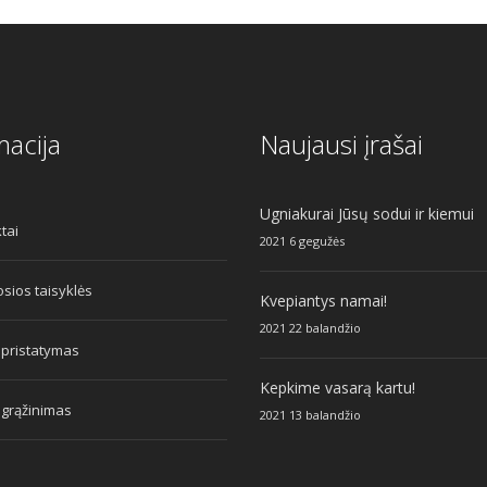
macija
Naujausi įrašai
Ugniakurai Jūsų sodui ir kiemui
tai
2021 6 gegužės
sios taisyklės
Kvepiantys namai!
2021 22 balandžio
 pristatymas
Kepkime vasarą kartu!
 grąžinimas
2021 13 balandžio