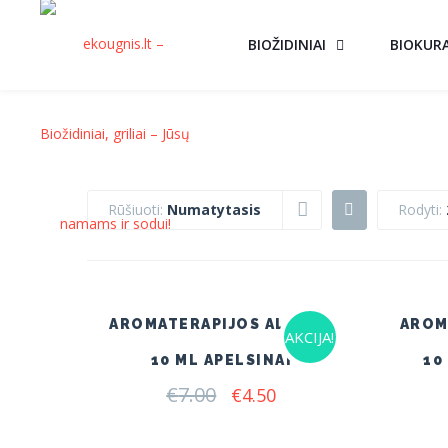
BIOŽIDINIAI
BIOKUR
Rūšiuoti:
Numatytasis
Rodyti:
AROMATERAPIJOS ALIEJUS
AROM
AKCIJA!
10 ML APELSINAI
10
€
7.00
Original
Current
€
4.50
price
price
was:
is: