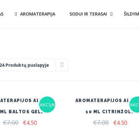
AS
AROMATERAPIJA
SODUI IR TERASAI
ŠILDY
24 Produktų puslapyje
ATERAPIJOS ALIEJUS
AROMATERAPIJOS ALIEJ
AKCIJA!
AKCI
 ML BALTOS GĖLĖS
10 ML CITRINŽOLĖ
€
7.00
Original
Current
€
7.00
Original
Curr
€
4.50
€
4.50
price
price
price
pric
was:
is:
was:
is: