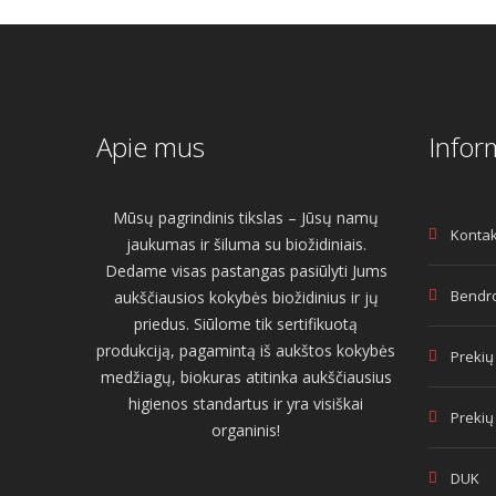
Apie mus
Infor
Mūsų pagrindinis tikslas – Jūsų namų
Kontak
jaukumas ir šiluma su biožidiniais.
Dedame visas pastangas pasiūlyti Jums
Bendro
aukščiausios kokybės biožidinius ir jų
priedus. Siūlome tik sertifikuotą
produkciją, pagamintą iš aukštos kokybės
Prekių
medžiagų, biokuras atitinka aukščiausius
higienos standartus ir yra visiškai
Prekių
organinis!
DUK