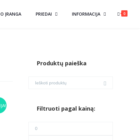
0
MO ĮRANGA
PRIEDAI
INFORMACIJA
Produktų paieška
US
JA!
Filtruoti pagal kainą:
ent
Min
e
kaina
Maks