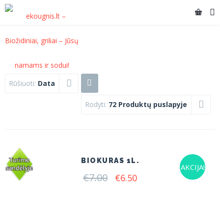
Rūšiuoti:
Data
Rodyti:
72 Produktų puslapyje
BIOKURAS 1L.
AKCIJA!
€
7.00
Original
Current
€
6.50
price
price
was:
is:
€7.00.
€6.50.