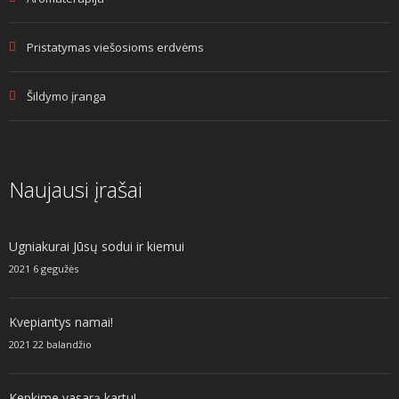
Pristatymas viešosioms erdvėms
Šildymo įranga
Naujausi įrašai
Ugniakurai Jūsų sodui ir kiemui
2021 6 gegužės
Kvepiantys namai!
2021 22 balandžio
Kepkime vasarą kartu!