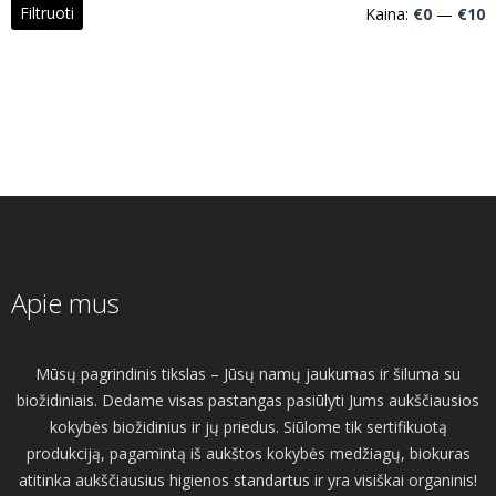
M
M
Filtruoti
Kaina:
€0
—
€10
k
k
Apie mus
Mūsų pagrindinis tikslas – Jūsų namų jaukumas ir šiluma su
biožidiniais. Dedame visas pastangas pasiūlyti Jums aukščiausios
kokybės biožidinius ir jų priedus. Siūlome tik sertifikuotą
produkciją, pagamintą iš aukštos kokybės medžiagų, biokuras
atitinka aukščiausius higienos standartus ir yra visiškai organinis!