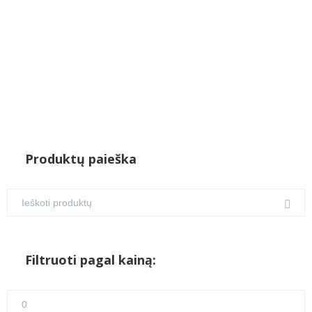
Produktų paieška
Filtruoti pagal kainą:
Min