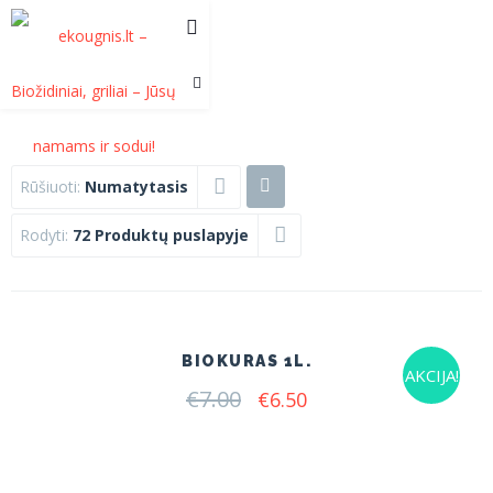
Rūšiuoti:
Numatytasis
Rodyti:
72 Produktų puslapyje
BIOKURAS 1L.
AKCIJA!
€
7.00
Original
Current
€
6.50
price
price
was:
is:
€7.00.
€6.50.