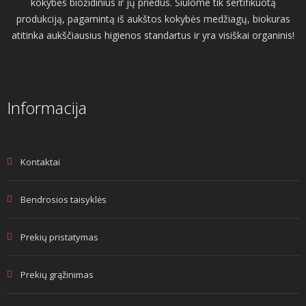
kokybės biožidinius ir jų priedus. Siūlome tik sertifikuotą
produkciją, pagamintą iš aukštos kokybės medžiagų, biokuras
atitinka aukščiausius higienos standartus ir yra visiškai organinis!
Informacija
Kontaktai
Bendrosios taisyklės
Prekių pristatymas
Prekių grąžinimas