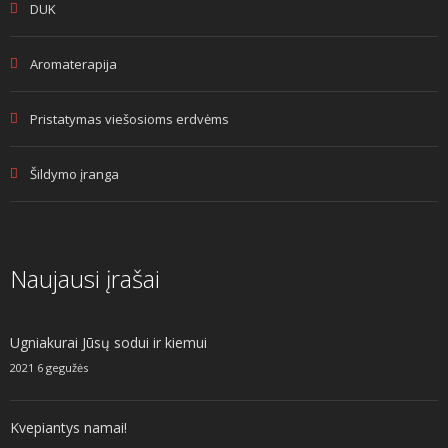
DUK
Aromaterapija
Pristatymas viešosioms erdvėms
Šildymo įranga
Naujausi įrašai
Ugniakurai Jūsų sodui ir kiemui
2021 6 gegužės
Kvepiantys namai!