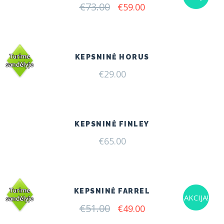
€
73.00
Original
Current
€
59.00
price
price
was:
is:
€73.00.
€59.00.
KEPSNINĖ HORUS
€
29.00
KEPSNINĖ FINLEY
€
65.00
KEPSNINĖ FARREL
AKCIJA!
€
51.00
Original
Current
€
49.00
price
price