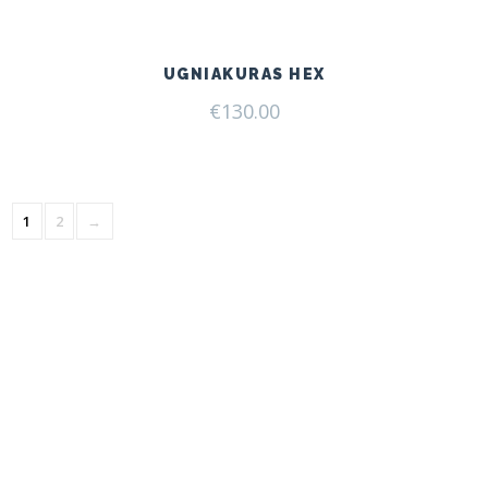
UGNIAKURAS HEX
€
130.00
1
2
→