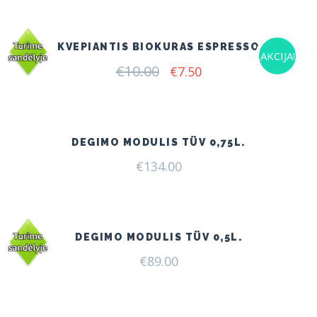
was:
is:
€10.00.
€7.50.
KVEPIANTIS BIOKURAS ESPRESSO
AKCIJA!
€
10.00
Original
Current
€
7.50
price
price
was:
is:
€10.00.
€7.50.
DEGIMO MODULIS TÜV 0,75L.
€
134.00
DEGIMO MODULIS TÜV 0,5L.
€
89.00