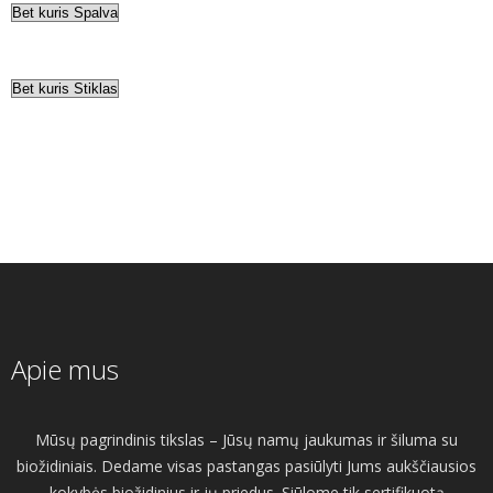
Apie mus
Mūsų pagrindinis tikslas – Jūsų namų jaukumas ir šiluma su
biožidiniais. Dedame visas pastangas pasiūlyti Jums aukščiausios
kokybės biožidinius ir jų priedus. Siūlome tik sertifikuotą