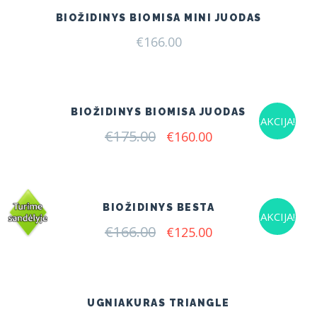
BIOŽIDINYS BIOMISA MINI JUODAS
€
166.00
BIOŽIDINYS BIOMISA JUODAS
AKCIJA!
€
175.00
Original
Current
€
160.00
price
price
was:
is:
€175.00.
€160.00.
BIOŽIDINYS BESTA
AKCIJA!
€
166.00
Original
Current
€
125.00
price
price
was:
is:
€166.00.
€125.00.
UGNIAKURAS TRIANGLE