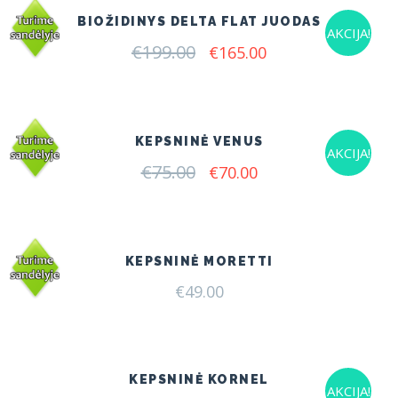
BIOŽIDINYS DELTA FLAT JUODAS
AKCIJA!
€
199.00
Original
Current
€
165.00
price
price
was:
is:
€199.00.
€165.00.
KEPSNINĖ VENUS
AKCIJA!
€
75.00
Original
Current
€
70.00
price
price
was:
is:
€75.00.
€70.00.
KEPSNINĖ MORETTI
€
49.00
KEPSNINĖ KORNEL
AKCIJA!