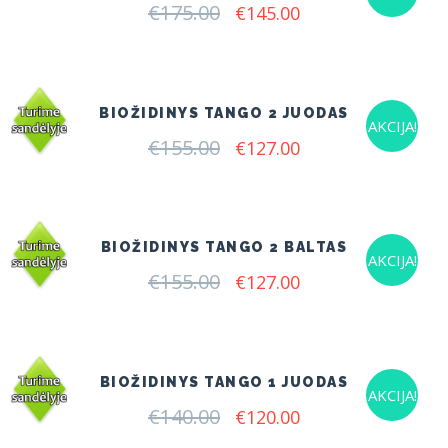
€
175.00
Original
Current
€
145.00
price
price
was:
is:
€175.00.
€145.00.
BIOŽIDINYS TANGO 2 JUODAS
AKCIJA!
€
155.00
Original
Current
€
127.00
price
price
was:
is:
€155.00.
€127.00.
BIOŽIDINYS TANGO 2 BALTAS
AKCIJA!
€
155.00
Original
Current
€
127.00
price
price
was:
is:
€155.00.
€127.00.
BIOŽIDINYS TANGO 1 JUODAS
AKCIJA!
€
140.00
Original
Current
€
120.00
price
price