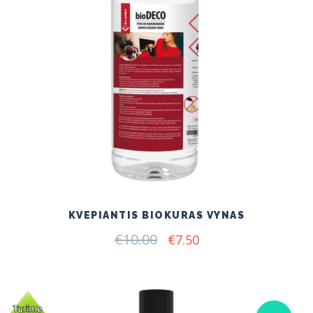
KVEPIANTIS BIOKURAS VYNAS
€
10.00
Original
Current
€
7.50
price
price
was:
is:
€10.00.
€7.50.