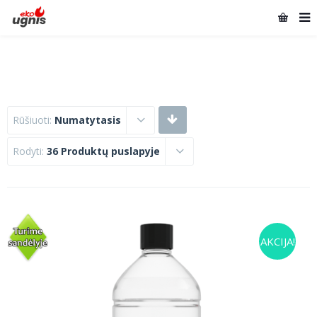
Rūšiuoti:
Numatytasis
Rodyti:
36 Produktų puslapyje
AKCIJA!