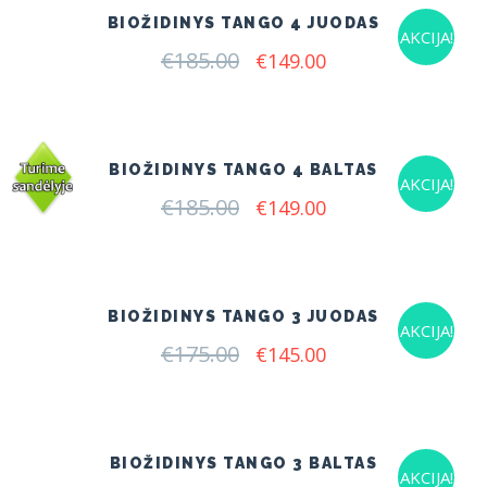
BIOŽIDINYS TANGO 4 JUODAS
AKCIJA!
€
185.00
Original
Current
€
149.00
price
price
was:
is:
€185.00.
€149.00.
BIOŽIDINYS TANGO 4 BALTAS
AKCIJA!
€
185.00
Original
Current
€
149.00
price
price
was:
is:
€185.00.
€149.00.
BIOŽIDINYS TANGO 3 JUODAS
AKCIJA!
€
175.00
Original
Current
€
145.00
price
price
was:
is:
€175.00.
€145.00.
BIOŽIDINYS TANGO 3 BALTAS
AKCIJA!