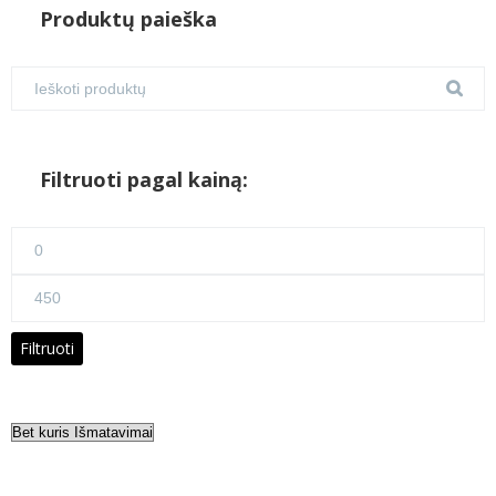
Produktų paieška
Filtruoti pagal kainą:
Min
kaina
Maks
kaina
Filtruoti