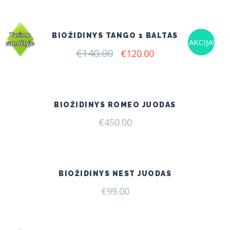
was:
is:
€140.00.
€120.00.
BIOŽIDINYS TANGO 1 BALTAS
AKCIJA!
€
140.00
Original
Current
€
120.00
price
price
was:
is:
€140.00.
€120.00.
BIOŽIDINYS ROMEO JUODAS
€
450.00
BIOŽIDINYS NEST JUODAS
€
99.00