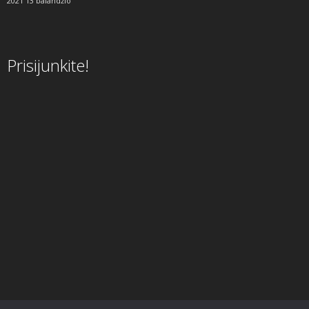
2021 13 balandžio
Prisijunkite!