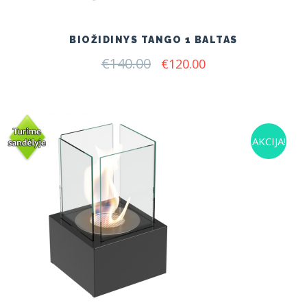
BIOŽIDINYS TANGO 1 BALTAS
€
140.00
Original
Current
€
120.00
price
price
was:
is:
€140.00.
€120.00.
AKCIJA!