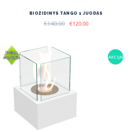
BIOŽIDINYS TANGO 1 JUODAS
€
140.00
Original
Current
€
120.00
price
price
was:
is:
€140.00.
€120.00.
AKCIJA!