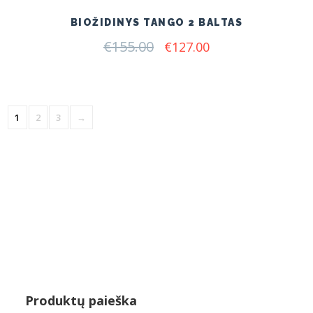
BIOŽIDINYS TANGO 2 BALTAS
€
155.00
Original
Current
€
127.00
price
price
was:
is:
€155.00.
€127.00.
1
2
3
→
Produktų paieška