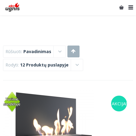
Rūšiuoti:
Pavadinimas
Rodyti:
12 Produktų puslapyje
AKCIJA!