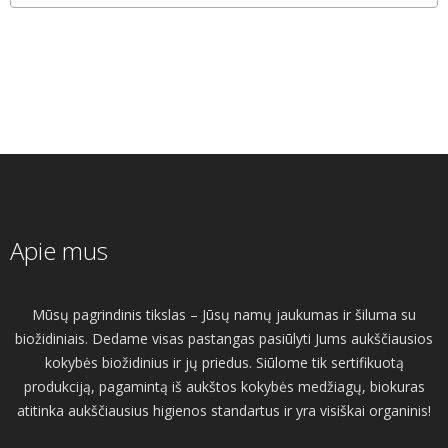
Apie mus
Mūsų pagrindinis tikslas – Jūsų namų jaukumas ir šiluma su
biožidiniais. Dedame visas pastangas pasiūlyti Jums aukščiausios
kokybės biožidinius ir jų priedus. Siūlome tik sertifikuotą
produkciją, pagamintą iš aukštos kokybės medžiagų, biokuras
atitinka aukščiausius higienos standartus ir yra visiškai organinis!