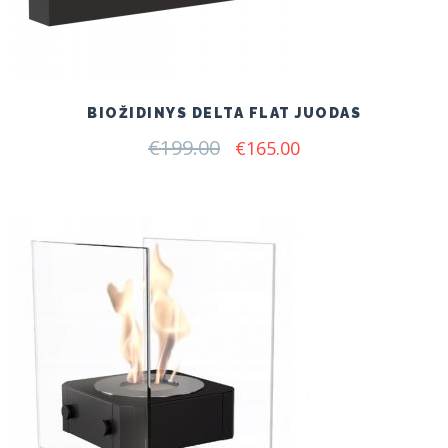
BIOŽIDINYS DELTA FLAT JUODAS
€
199.00
Original
Current
€
165.00
price
price
was:
is:
€199.00.
€165.00.