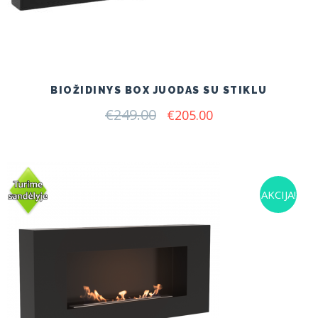
BIOŽIDINYS BOX JUODAS SU STIKLU
€
249.00
Original
Current
€
205.00
price
price
was:
is:
€249.00.
€205.00.
AKCIJA!