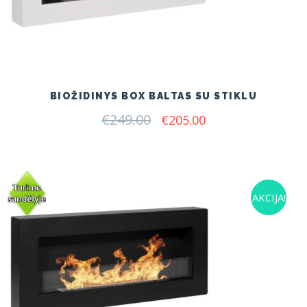
BIOŽIDINYS BOX BALTAS SU STIKLU
€
249.00
Original
Current
€
205.00
price
price
was:
is:
€249.00.
€205.00.
AKCIJA!