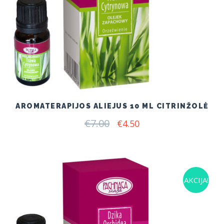
AROMATERAPIJOS ALIEJUS 10 ML CITRINŽOLĖ
€
7.00
Original
Current
€
4.50
price
price
was:
is:
€7.00.
€4.50.
AKCIJA!