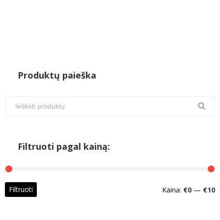
Produktų paieška
Filtruoti pagal kainą:
M
M
Filtruoti
Kaina:
€0
—
€10
k
k