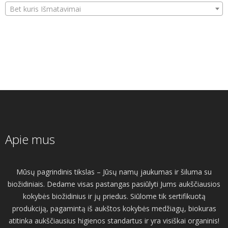
Bet kuris Išmatavimai
Apie mus
Mūsų pagrindinis tikslas – Jūsų namų jaukumas ir šiluma su
biožidiniais. Dedame visas pastangas pasiūlyti Jums aukščiausios
kokybės biožidinius ir jų priedus. Siūlome tik sertifikuotą
produkciją, pagamintą iš aukštos kokybės medžiagų, biokuras
atitinka aukščiausius higienos standartus ir yra visiškai organinis!