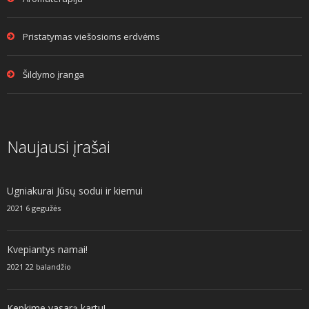
Pristatymas viešosioms erdvėms
Šildymo įranga
Naujausi įrašai
Ugniakurai Jūsų sodui ir kiemui
2021 6 gegužės
Kvepiantys namai!
2021 22 balandžio
Kepkime vasarą kartu!