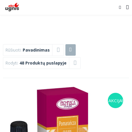
Rūšiuoti:
Pavadinimas
Rodyti:
48 Produktų puslapyje
AKCIJA!