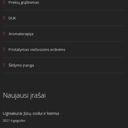
Prekių grąžinimas
DUK
Aromaterapija
Pristatymas viešosioms erdvėms
Šildymo įranga
Naujausi įrašai
Ugniakurai Jūsų sodui ir kiemui
2021 6 gegužės