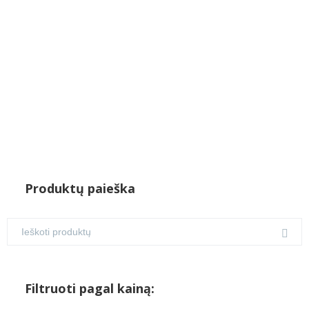
€128.00.
€110.00.
Produktų paieška
Filtruoti pagal kainą: