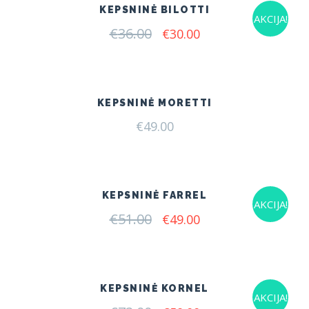
KEPSNINĖ BILOTTI
AKCIJA!
€
36.00
Original
Current
€
30.00
price
price
was:
is:
€36.00.
€30.00.
KEPSNINĖ MORETTI
€
49.00
KEPSNINĖ FARREL
AKCIJA!
€
51.00
Original
Current
€
49.00
price
price
was:
is:
€51.00.
€49.00.
KEPSNINĖ KORNEL
AKCIJA!