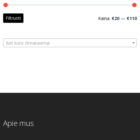
M
M
Filtruoti
Kaina:
€20
—
€110
k
k
Bet kuris Išmatavimai
Apie mus