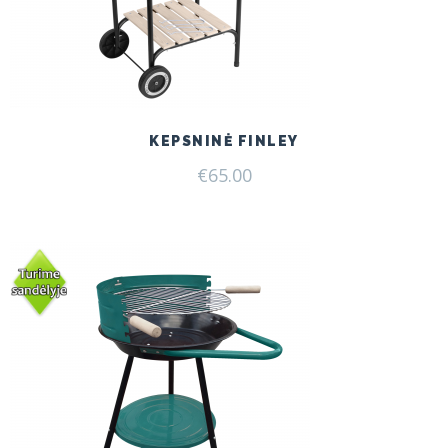
KEPSNINĖ FINLEY
€
65.00