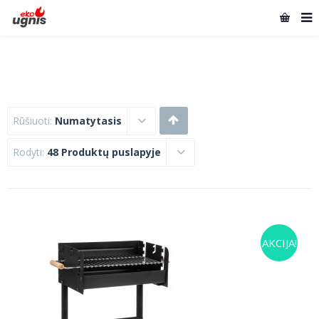
Rūšiuoti:
Numatytasis
Rodyti:
48 Produktų puslapyje
AKCIJA!