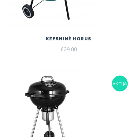
KEPSNINĖ HORUS
€
29.00
AKCIJA!