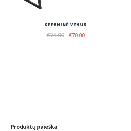
KEPSNINĖ VENUS
€
75.00
Original
Current
€
70.00
price
price
was:
is:
€75.00.
€70.00.
Produktų paieška