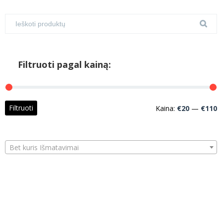
Filtruoti pagal kainą:
M
M
Filtruoti
Kaina:
€20
—
€110
k
k
Bet kuris Išmatavimai