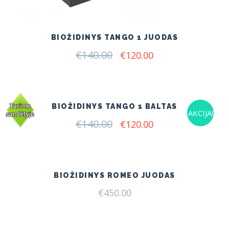
BIOŽIDINYS TANGO 1 JUODAS
€
140.00
Original
Current
€
120.00
price
price
was:
is:
€140.00.
€120.00.
BIOŽIDINYS TANGO 1 BALTAS
AKCIJA!
€
140.00
Original
Current
€
120.00
price
price
was:
is:
€140.00.
€120.00.
BIOŽIDINYS ROMEO JUODAS
€
450.00