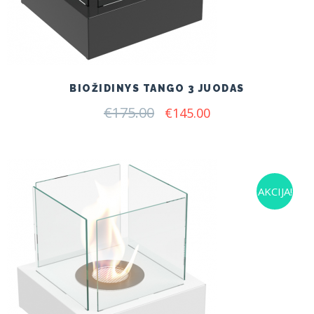
BIOŽIDINYS TANGO 3 JUODAS
€
175.00
Original
Current
€
145.00
price
price
was:
is:
€175.00.
€145.00.
AKCIJA!