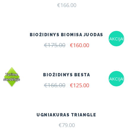
€
166.00
BIOŽIDINYS BIOMISA JUODAS
AKCIJA!
€
175.00
Original
Current
€
160.00
price
price
was:
is:
€175.00.
€160.00.
BIOŽIDINYS BESTA
AKCIJA!
€
166.00
Original
Current
€
125.00
price
price
was:
is:
€166.00.
€125.00.
UGNIAKURAS TRIANGLE
€
79.00