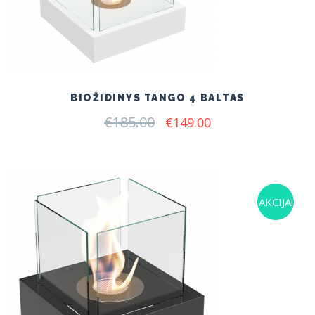
BIOŽIDINYS TANGO 4 BALTAS
€
185.00
Original
Current
€
149.00
price
price
was:
is:
€185.00.
€149.00.
AKCIJA!