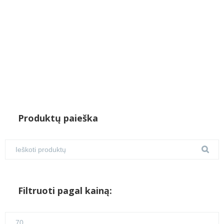
Produktų paieška
Filtruoti pagal kainą:
Min