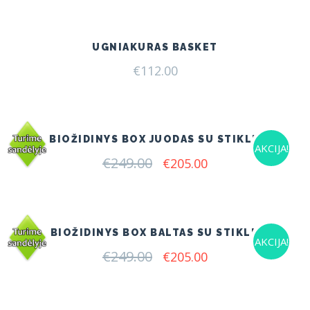
UGNIAKURAS BASKET
€
112.00
BIOŽIDINYS BOX JUODAS SU STIKLU
AKCIJA!
€
249.00
Original
Current
€
205.00
price
price
was:
is:
€249.00.
€205.00.
BIOŽIDINYS BOX BALTAS SU STIKLU
AKCIJA!
€
249.00
Original
Current
€
205.00
price
price
was:
is:
€249.00.
€205.00.