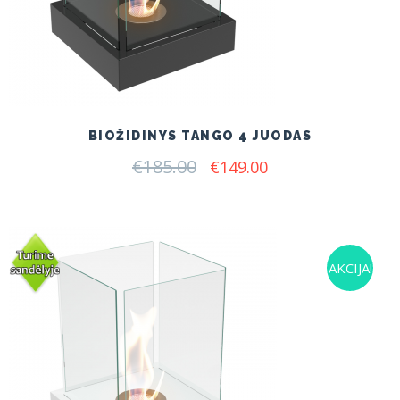
BIOŽIDINYS TANGO 4 JUODAS
€
185.00
Original
Current
€
149.00
price
price
was:
is:
€185.00.
€149.00.
AKCIJA!