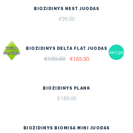
BIOŽIDINYS NEST JUODAS
€
99.00
BIOŽIDINYS DELTA FLAT JUODAS
AKCIJA!
€
199.00
Original
Current
€
165.00
price
price
was:
is:
€199.00.
€165.00.
BIOŽIDINYS PLANK
€
189.00
BIOŽIDINYS BIOMISA MINI JUODAS