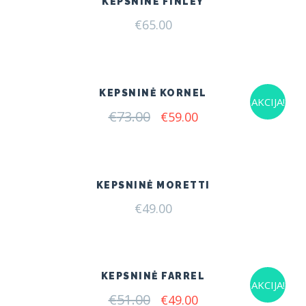
KEPSNINĖ FINLEY
€
65.00
KEPSNINĖ KORNEL
AKCIJA!
€
73.00
Original
Current
€
59.00
price
price
was:
is:
€73.00.
€59.00.
KEPSNINĖ MORETTI
€
49.00
KEPSNINĖ FARREL
AKCIJA!
€
51.00
Original
Current
€
49.00