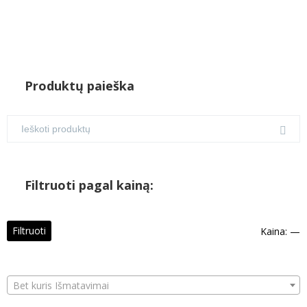
Produktų paieška
Filtruoti pagal kainą:
M
M
Filtruoti
Kaina:
—
k
k
Bet kuris Išmatavimai