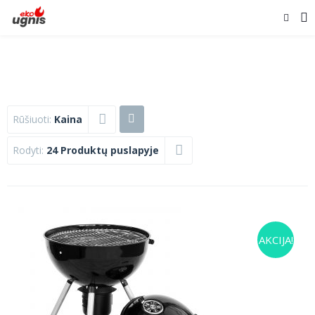
Rūšiuoti:
Kaina
Rodyti:
24 Produktų puslapyje
AKCIJA!