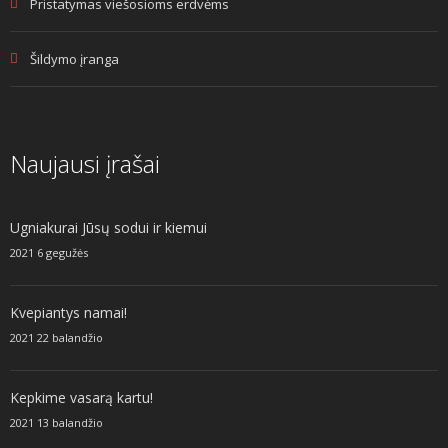
Pristatymas viešosioms erdvėms
Šildymo įranga
Naujausi įrašai
Ugniakurai Jūsų sodui ir kiemui
2021 6 gegužės
Kvepiantys namai!
2021 22 balandžio
Kepkime vasarą kartu!
2021 13 balandžio