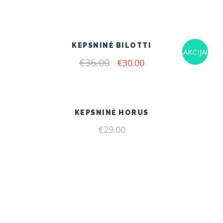
price
price
was:
is:
€51.00.
€49.00.
KEPSNINĖ BILOTTI
AKCIJA!
€
36.00
Original
Current
€
30.00
price
price
was:
is:
€36.00.
€30.00.
KEPSNINĖ HORUS
€
29.00