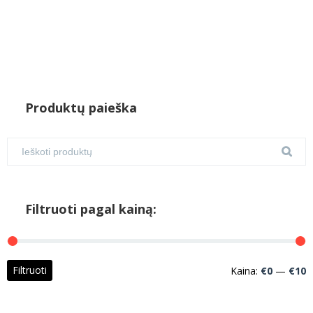
Produktų paieška
Filtruoti pagal kainą:
M
M
Filtruoti
Kaina:
€0
—
€10
k
k