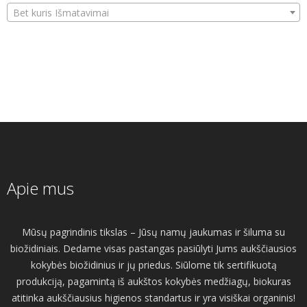
Bet kuris Išmatavimai
Apie mus
Mūsų pagrindinis tikslas – Jūsų namų jaukumas ir šiluma su
biožidiniais. Dedame visas pastangas pasiūlyti Jums aukščiausios
kokybės biožidinius ir jų priedus. Siūlome tik sertifikuotą
produkciją, pagamintą iš aukštos kokybės medžiagų, biokuras
atitinka aukščiausius higienos standartus ir yra visiškai organinis!