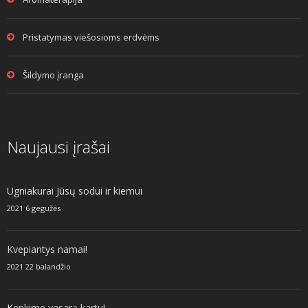
Pristatymas viešosioms erdvėms
Šildymo įranga
Naujausi įrašai
Ugniakurai Jūsų sodui ir kiemui
2021 6 gegužės
Kvepiantys namai!
2021 22 balandžio
Kepkime vasarą kartu!