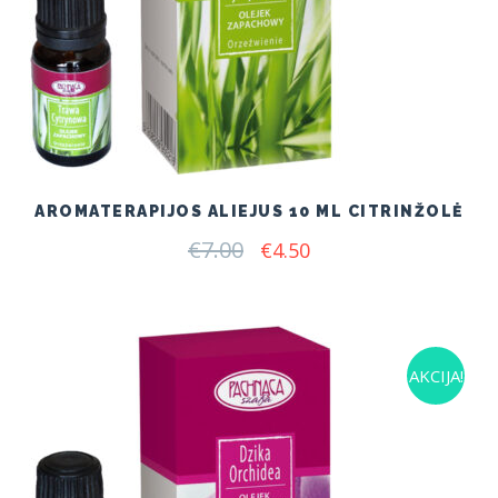
AROMATERAPIJOS ALIEJUS 10 ML CITRINŽOLĖ
€
7.00
Original
Current
€
4.50
price
price
was:
is:
€7.00.
€4.50.
AKCIJA!