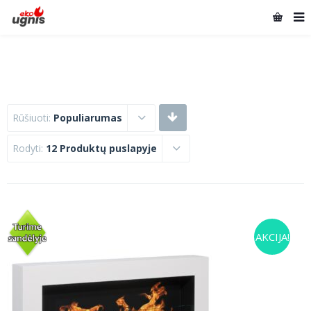
Rūšiuoti:
Populiarumas
Rodyti:
12 Produktų puslapyje
AKCIJA!