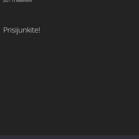
2021 13 balandžio
Prisijunkite!