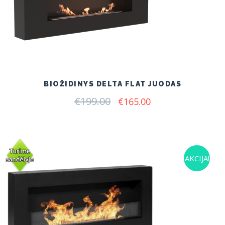
BIOŽIDINYS DELTA FLAT JUODAS
€
199.00
Original
Current
€
165.00
price
price
was:
is:
€199.00.
€165.00.
AKCIJA!