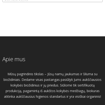
Apie mus
Mūsų pagrindinis tikslas – Jūsų namų jaukumas ir šiluma su
biožidiniais. Dedame visas pastangas pasiūlyti Jums aukščiausios
kokybės biožidinius ir jų priedus. Siūlome tik sertifikuotą
produkciją, pagamintą iš aukštos kokybės medžiagų, biokuras
atitinka aukščiausius higienos standartus ir yra visiškai organinis!