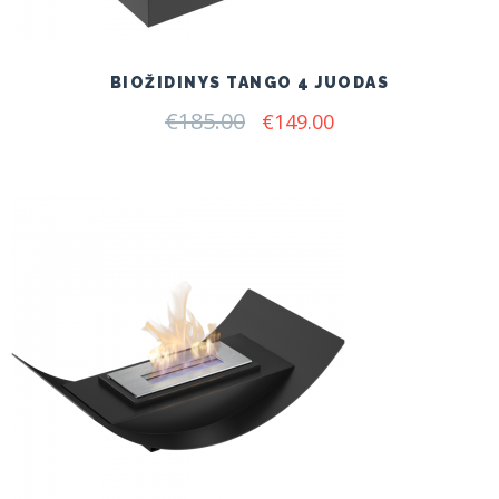
BIOŽIDINYS TANGO 4 JUODAS
€
185.00
Original
Current
€
149.00
price
price
was:
is:
€185.00.
€149.00.