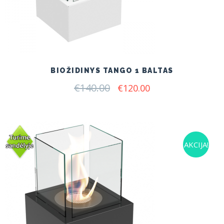
BIOŽIDINYS TANGO 1 BALTAS
€
140.00
Original
Current
€
120.00
price
price
was:
is:
€140.00.
€120.00.
AKCIJA!