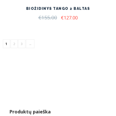
BIOŽIDINYS TANGO 2 BALTAS
€
155.00
Original
Current
€
127.00
price
price
was:
is:
€155.00.
€127.00.
1
2
3
→
Produktų paieška