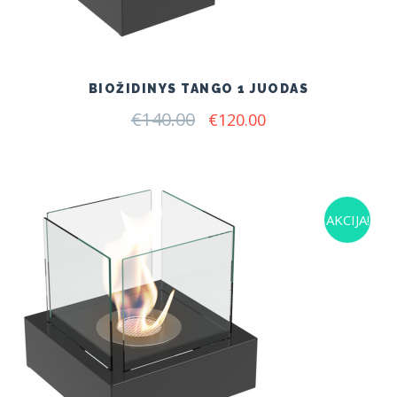
BIOŽIDINYS TANGO 1 JUODAS
€
140.00
Original
Current
€
120.00
price
price
was:
is:
€140.00.
€120.00.
AKCIJA!