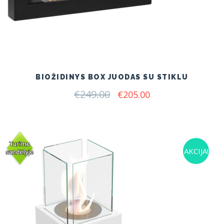
BIOŽIDINYS BOX JUODAS SU STIKLU
€
249.00
Original
Current
€
205.00
price
price
was:
is:
€249.00.
€205.00.
AKCIJA!