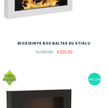
BIOŽIDINYS BOX BALTAS SU STIKLU
€
249.00
Original
Current
€
205.00
price
price
was:
is:
€249.00.
€205.00.
AKCIJA!