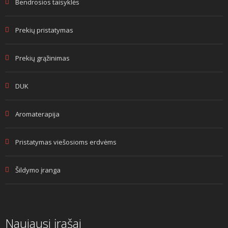
Bendrosios taisyklės
Prekių pristatymas
Prekių grąžinimas
DUK
Aromaterapija
Pristatymas viešosioms erdvėms
Šildymo įranga
Naujausi įrašai