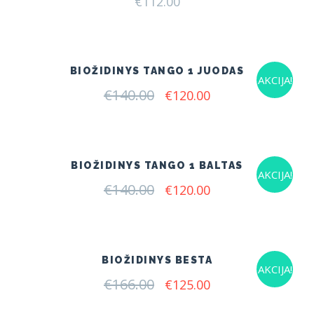
€
112.00
BIOŽIDINYS TANGO 1 JUODAS
AKCIJA!
€
140.00
Original
Current
€
120.00
price
price
was:
is:
€140.00.
€120.00.
BIOŽIDINYS TANGO 1 BALTAS
AKCIJA!
€
140.00
Original
Current
€
120.00
price
price
was:
is:
€140.00.
€120.00.
BIOŽIDINYS BESTA
AKCIJA!
€
166.00
Original
Current
€
125.00
price
price
was:
is: