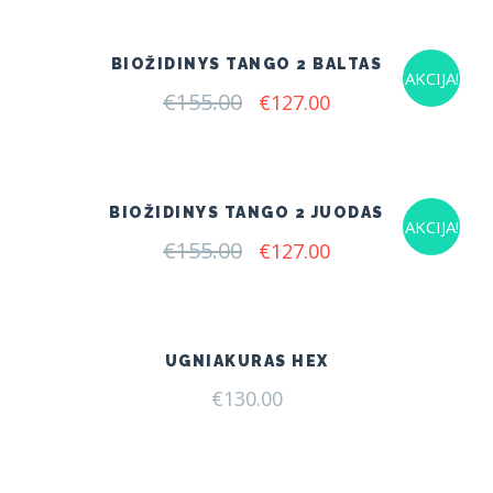
€166.00.
€125.00.
BIOŽIDINYS TANGO 2 BALTAS
AKCIJA!
€
155.00
Original
Current
€
127.00
price
price
was:
is:
€155.00.
€127.00.
BIOŽIDINYS TANGO 2 JUODAS
AKCIJA!
€
155.00
Original
Current
€
127.00
price
price
was:
is:
€155.00.
€127.00.
UGNIAKURAS HEX
€
130.00