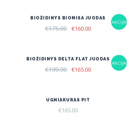
€185.00.
€149.00.
BIOŽIDINYS BIOMISA JUODAS
AKCIJA!
€
175.00
Original
Current
€
160.00
price
price
was:
is:
€175.00.
€160.00.
BIOŽIDINYS DELTA FLAT JUODAS
AKCIJA!
€
199.00
Original
Current
€
165.00
price
price
was:
is:
€199.00.
€165.00.
UGNIAKURAS PIT
€
165.00