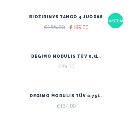
€185.00.
€149.00.
BIOŽIDINYS TANGO 4 JUODAS
AKCIJA!
€
185.00
Original
Current
€
149.00
price
price
was:
is:
€185.00.
€149.00.
DEGIMO MODULIS TÜV 0,5L.
€
89.00
DEGIMO MODULIS TÜV 0,75L.
€
134.00