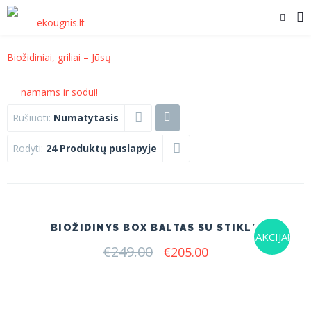
Rūšiuoti:
Numatytasis
Rodyti:
24 Produktų puslapyje
BIOŽIDINYS BOX BALTAS SU STIKLU
AKCIJA!
€
249.00
Original
Current
€
205.00
price
price
was:
is:
€249.00.
€205.00.