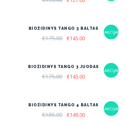
€
127.00
price
price
was:
is:
€155.00.
€127.00.
BIOŽIDINYS TANGO 3 BALTAS
AKCIJA!
€
175.00
Original
Current
€
145.00
price
price
was:
is:
€175.00.
€145.00.
BIOŽIDINYS TANGO 3 JUODAS
AKCIJA!
€
175.00
Original
Current
€
145.00
price
price
was:
is:
€175.00.
€145.00.
BIOŽIDINYS TANGO 4 BALTAS
AKCIJA!
€
185.00
Original
Current
€
149.00
price
price
was:
is: