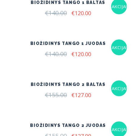
BIOŽIDINYS TANGO 1 BALTAS
AKCIJA!
€
140.00
Original
Current
€
120.00
price
price
was:
is:
€140.00.
€120.00.
BIOŽIDINYS TANGO 1 JUODAS
AKCIJA!
€
140.00
Original
Current
€
120.00
price
price
was:
is:
€140.00.
€120.00.
BIOŽIDINYS TANGO 2 BALTAS
AKCIJA!
€
155.00
Original
Current
€
127.00
price
price
was:
is:
€155.00.
€127.00.
BIOŽIDINYS TANGO 2 JUODAS
AKCIJA!
€
155.00
Original
Current