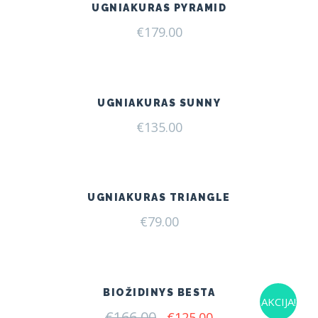
UGNIAKURAS PYRAMID
€
179.00
UGNIAKURAS SUNNY
€
135.00
UGNIAKURAS TRIANGLE
€
79.00
BIOŽIDINYS BESTA
AKCIJA!
€
166.00
Original
Current
€
125.00