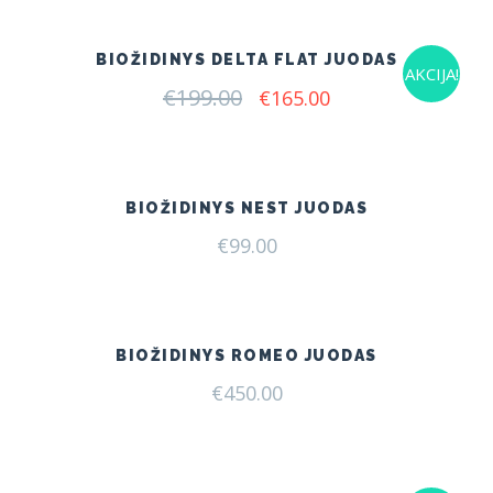
BIOŽIDINYS DELTA FLAT JUODAS
AKCIJA!
€
199.00
Original
Current
€
165.00
price
price
was:
is:
€199.00.
€165.00.
BIOŽIDINYS NEST JUODAS
€
99.00
BIOŽIDINYS ROMEO JUODAS
€
450.00