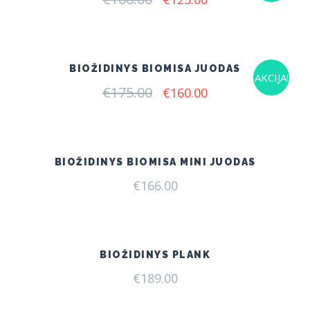
price
price
was:
is:
€166.00.
€125.00.
BIOŽIDINYS BIOMISA JUODAS
AKCIJA!
€
175.00
Original
Current
€
160.00
price
price
was:
is:
€175.00.
€160.00.
BIOŽIDINYS BIOMISA MINI JUODAS
€
166.00
BIOŽIDINYS PLANK
€
189.00