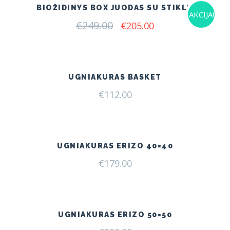
BIOŽIDINYS BOX JUODAS SU STIKLU
AKCIJA!
€
249.00
Original
Current
€
205.00
price
price
was:
is:
€249.00.
€205.00.
UGNIAKURAS BASKET
€
112.00
UGNIAKURAS ERIZO 40×40
€
179.00
UGNIAKURAS ERIZO 50×50