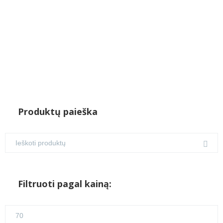
Produktų paieška
Filtruoti pagal kainą:
Min