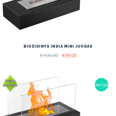
BIOŽIDINYS INDIA MINI JUODAS
€
106.00
Original
Current
€
99.00
price
price
was:
is:
€106.00.
€99.00.
AKCIJA!