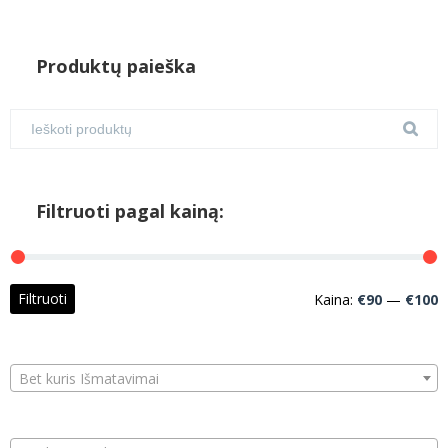
Produktų paieška
Filtruoti pagal kainą:
M
M
Filtruoti
Kaina:
€90
—
€100
k
k
Bet kuris Išmatavimai