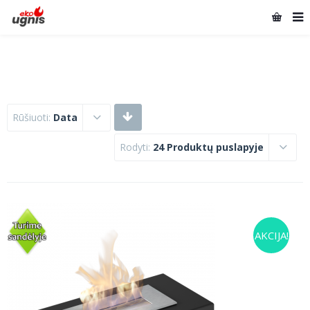
Rūšiuoti:
Data
Rodyti:
24 Produktų puslapyje
AKCIJA!