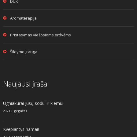
DUK
Aromaterapija
Pristatymas viešosioms erdvėms
Šildymo įranga
Naujausi įrašai
Ugniakurai Jūsų sodui ir kiemui
2021 6 gegužės
Kvepiantys namai!
2021 22 balandžio