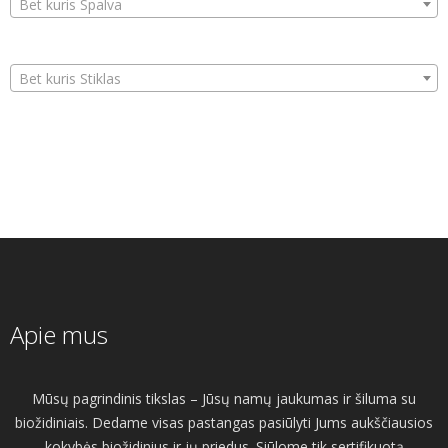
Bet kuris Spalva
Bet kuris Stiklas
Apie mus
Mūsų pagrindinis tikslas – Jūsų namų jaukumas ir šiluma su
biožidiniais. Dedame visas pastangas pasiūlyti Jums aukščiausios
kokybės biožidinius ir jų priedus. Siūlome tik sertifikuotą