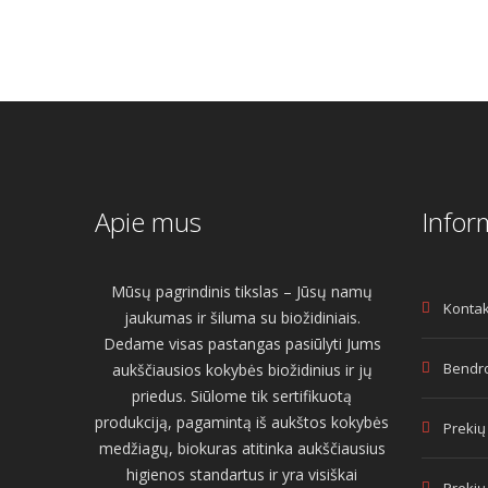
Apie mus
Infor
Mūsų pagrindinis tikslas – Jūsų namų
Kontak
jaukumas ir šiluma su biožidiniais.
Dedame visas pastangas pasiūlyti Jums
Bendro
aukščiausios kokybės biožidinius ir jų
priedus. Siūlome tik sertifikuotą
produkciją, pagamintą iš aukštos kokybės
Prekių
medžiagų, biokuras atitinka aukščiausius
higienos standartus ir yra visiškai
Prekių