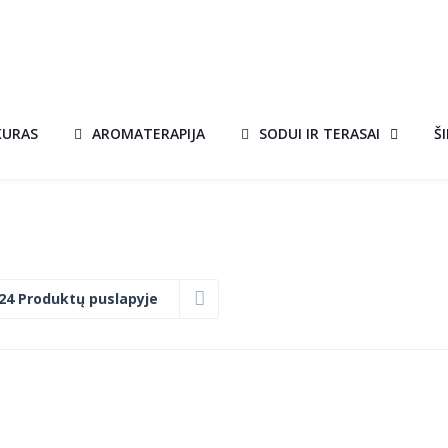
KURAS
AROMATERAPIJA
SODUI IR TERASAI
Š
24 Produktų puslapyje
KEPSNINĖ
AKCIJA!
KORNEL