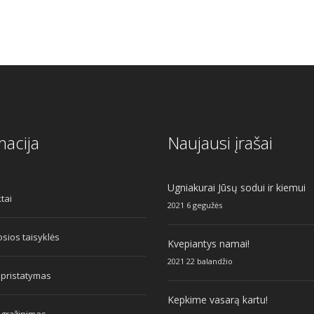
macija
Naujausi įrašai
Ugniakurai Jūsų sodui ir kiemui
tai
2021 6 gegužės
sios taisyklės
Kvepiantys namai!
2021 22 balandžio
 pristatymas
Kepkime vasarą kartu!
 grąžinimas