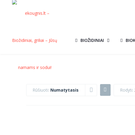
BIOŽIDINIAI
BIO
Rūšiuoti:
Numatytasis
Rodyti:
KEPSNINĖ
KEPSNINĖ
AKCIJA!
VENUS
MORETTI