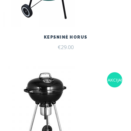
KEPSNINĖ HORUS
€
29.00
AKCIJA!