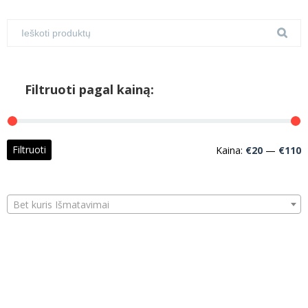
Filtruoti pagal kainą:
M
M
Filtruoti
Kaina:
€20
—
€110
k
k
Bet kuris Išmatavimai