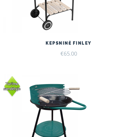
KEPSNINĖ FINLEY
€
65.00