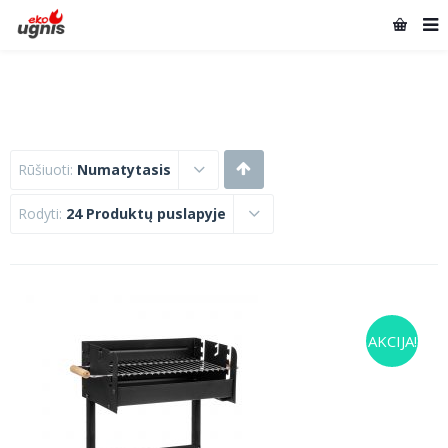
Rūšiuoti:
Numatytasis
Rodyti:
24 Produktų puslapyje
AKCIJA!