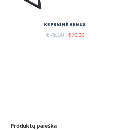
KEPSNINĖ VENUS
€
75.00
Original
Current
€
70.00
price
price
was:
is:
€75.00.
€70.00.
Produktų paieška