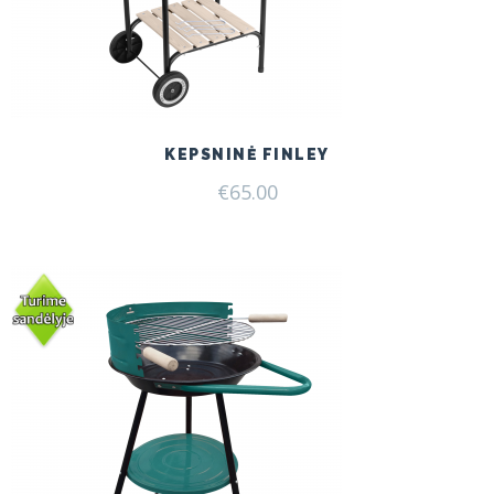
KEPSNINĖ FINLEY
€
65.00