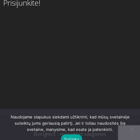
Prisijunkite!
Naudojame slapukus siekdami užtikrinti, kad mūsų svetainėje
suteiktų jums geriausią patirtį. Jei ir toliau naudositės šia
svetaine, manysime, kad esate ja patenkinti.
EkoUgnis.lt - visos teisės saugomos.
Sutinku