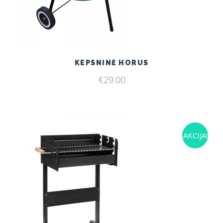
KEPSNINĖ HORUS
€
29.00
AKCIJA!