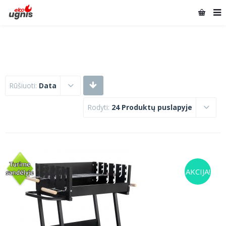
Rūšiuoti:
Data
Rodyti:
24 Produktų puslapyje
AKCIJA!