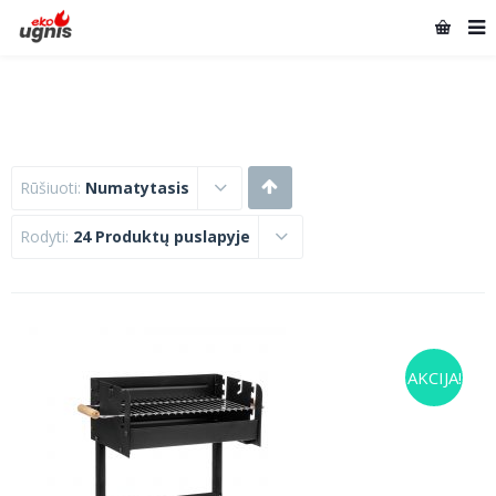
Rūšiuoti:
Numatytasis
Rodyti:
24 Produktų puslapyje
AKCIJA!