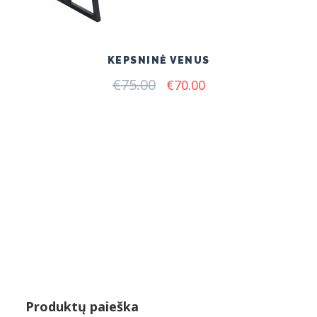
KEPSNINĖ VENUS
€
75.00
Original
Current
€
70.00
price
price
was:
is:
€75.00.
€70.00.
Produktų paieška