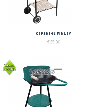
KEPSNINĖ FINLEY
€
65.00