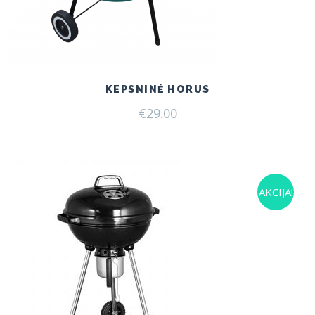
KEPSNINĖ HORUS
€
29.00
AKCIJA!