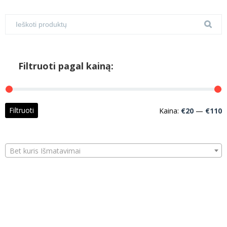
Filtruoti pagal kainą:
M
M
Filtruoti
Kaina:
€20
—
€110
k
k
Bet kuris Išmatavimai