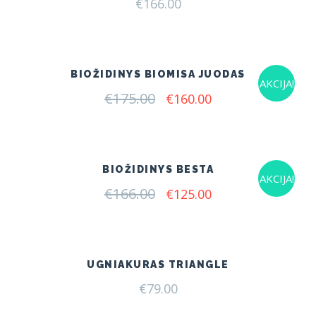
€
166.00
BIOŽIDINYS BIOMISA JUODAS
AKCIJA!
€
175.00
Original
Current
€
160.00
price
price
was:
is:
€175.00.
€160.00.
BIOŽIDINYS BESTA
AKCIJA!
€
166.00
Original
Current
€
125.00
price
price
was:
is:
€166.00.
€125.00.
UGNIAKURAS TRIANGLE
€
79.00