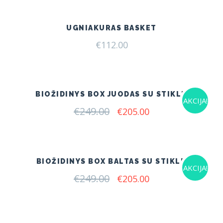
UGNIAKURAS BASKET
€
112.00
BIOŽIDINYS BOX JUODAS SU STIKLU
AKCIJA!
€
249.00
Original
Current
€
205.00
price
price
was:
is:
€249.00.
€205.00.
BIOŽIDINYS BOX BALTAS SU STIKLU
AKCIJA!
€
249.00
Original
Current
€
205.00
price
price
was:
is:
€249.00.
€205.00.