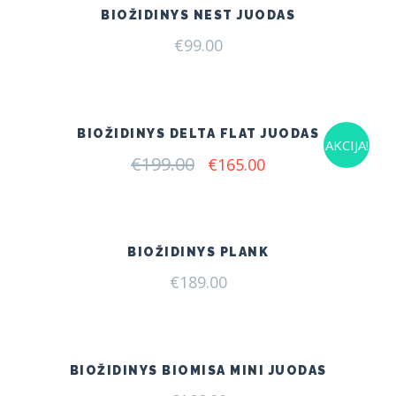
BIOŽIDINYS NEST JUODAS
€
99.00
BIOŽIDINYS DELTA FLAT JUODAS
AKCIJA!
€
199.00
Original
Current
€
165.00
price
price
was:
is:
€199.00.
€165.00.
BIOŽIDINYS PLANK
€
189.00
BIOŽIDINYS BIOMISA MINI JUODAS