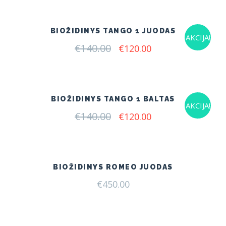
€155.00.
€127.00.
BIOŽIDINYS TANGO 1 JUODAS
AKCIJA!
€
140.00
Original
Current
€
120.00
price
price
was:
is:
€140.00.
€120.00.
BIOŽIDINYS TANGO 1 BALTAS
AKCIJA!
€
140.00
Original
Current
€
120.00
price
price
was:
is:
€140.00.
€120.00.
BIOŽIDINYS ROMEO JUODAS
€
450.00