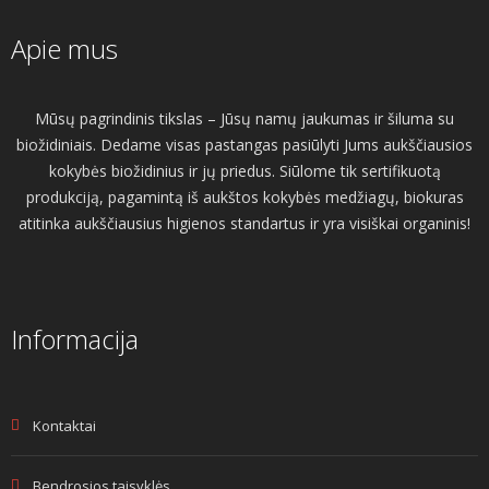
Apie mus
Mūsų pagrindinis tikslas – Jūsų namų jaukumas ir šiluma su
biožidiniais. Dedame visas pastangas pasiūlyti Jums aukščiausios
kokybės biožidinius ir jų priedus. Siūlome tik sertifikuotą
produkciją, pagamintą iš aukštos kokybės medžiagų, biokuras
atitinka aukščiausius higienos standartus ir yra visiškai organinis!
Informacija
Kontaktai
Bendrosios taisyklės