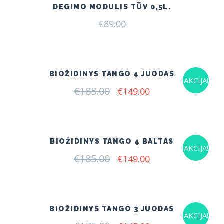
DEGIMO MODULIS TÜV 0,5L.
€
89.00
BIOŽIDINYS TANGO 4 JUODAS
AKCIJA!
€
185.00
Original
Current
€
149.00
price
price
was:
is:
€185.00.
€149.00.
BIOŽIDINYS TANGO 4 BALTAS
AKCIJA!
€
185.00
Original
Current
€
149.00
price
price
was:
is:
€185.00.
€149.00.
BIOŽIDINYS TANGO 3 JUODAS
AKCIJA!