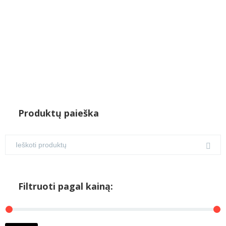
Produktų paieška
Filtruoti pagal kainą:
M
M