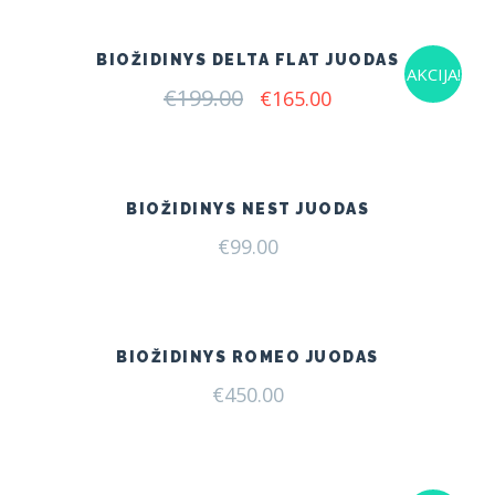
BIOŽIDINYS DELTA FLAT JUODAS
AKCIJA!
€
199.00
Original
Current
€
165.00
price
price
was:
is:
€199.00.
€165.00.
BIOŽIDINYS NEST JUODAS
€
99.00
BIOŽIDINYS ROMEO JUODAS
€
450.00