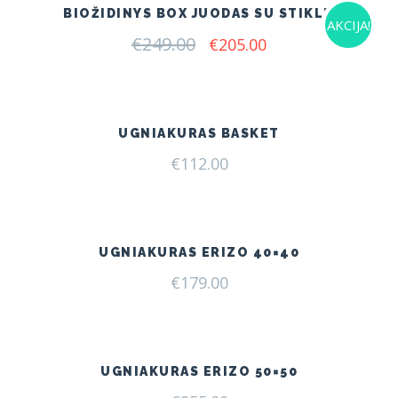
BIOŽIDINYS BOX JUODAS SU STIKLU
AKCIJA!
€
249.00
Original
Current
€
205.00
price
price
was:
is:
€249.00.
€205.00.
UGNIAKURAS BASKET
€
112.00
UGNIAKURAS ERIZO 40×40
€
179.00
UGNIAKURAS ERIZO 50×50