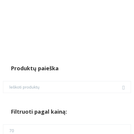
Produktų paieška
Filtruoti pagal kainą:
Min