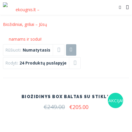
Rūšiuoti:
Numatytasis
Rodyti:
24 Produktų puslapyje
BIOŽIDINYS BOX BALTAS SU STIKLU
AKCIJA!
€
249.00
Original
Current
€
205.00
price
price
was:
is:
€249.00.
€205.00.