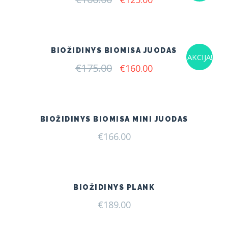
price
price
was:
is:
€166.00.
€125.00.
BIOŽIDINYS BIOMISA JUODAS
AKCIJA!
€
175.00
Original
Current
€
160.00
price
price
was:
is:
€175.00.
€160.00.
BIOŽIDINYS BIOMISA MINI JUODAS
€
166.00
BIOŽIDINYS PLANK
€
189.00