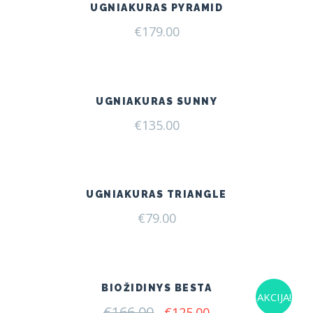
UGNIAKURAS PYRAMID
€
179.00
UGNIAKURAS SUNNY
€
135.00
UGNIAKURAS TRIANGLE
€
79.00
BIOŽIDINYS BESTA
AKCIJA!
€
166.00
Original
Current
€
125.00