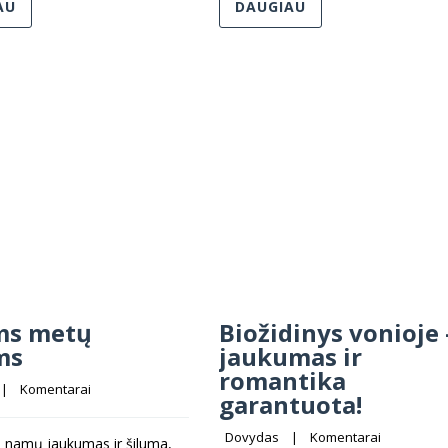
AU
DAUGIAU
ms metų
Biožidinys vonioje 
ms
jaukumas ir
romantika
 |    
Komentarai
garantuota!
Dovydas
    |    
Komentarai
i namų jaukumas ir šiluma,