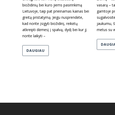
biožidinių bei kuro jiems pasirinkimą
vasarą – t
Lietuvoje, taip pat prieinamas kainas bei
gamtoje pri
greitą pristatymą. Jeigu nusprendėte,
sugalvosit
kad norite įsigyti biožidinį, reikėtų
jaukumu, ši
atkreipti dėmesį į spalvą, dydį bei kur jį
metus su w
norite laikyti –
DAUGI
DAUGIAU