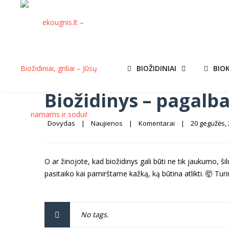
BIOŽIDINIAI
BIO
Biožidinys – pagalb
Dovydas
|
Naujienos
|
Komentarai
|
20 gegužės, 2
O ar žinojote, kad biožidinys gali būti ne tik jaukumo, š
pasitaiko kai pamirštame kažką, ką būtina atlikti.
🤯
Turim
No tags.