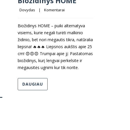
Biožidinys HOME
Dovydas
    |    
Komentarai
Biožidinys HOME – puiki alternatyva
visiems, kurie negali turėti malkinio
židinio, bet nori mėgautis tikra, natūralia
liepsna! 🔥🔥🔥 Liepsnos aukštis apie 25
cm! 😍😍😍 Trumpai apie jį: Pastatomas
biožidinys, kurį lengvai perkelsite ir
mėgausitės ugnimi kur tik norite.
DAUGIAU
–