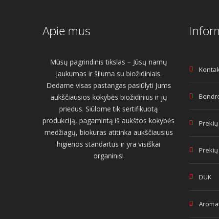
Apie mus
Infor
Mūsų pagrindinis tikslas – Jūsų namų
Kontak
jaukumas ir šiluma su biožidiniais.
Dedame visas pastangas pasiūlyti Jums
Bendro
aukščiausios kokybės biožidinius ir jų
priedus. Siūlome tik sertifikuotą
produkciją, pagamintą iš aukštos kokybės
Prekių
medžiagų, biokuras atitinka aukščiausius
higienos standartus ir yra visiškai
Prekių
organinis!
DUK
Aromat