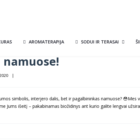
KURAS
AROMATERAPIJA
SODUI IR TERASAI
Š
a namuose!
020    
|
ilumos simbolis, interjero dalis, bet ir pagalbininkas namuose?
😳
Mes vi
e Jums išeitį – pakabinamas biožidinys ant kurio galite lengvai užsiraš