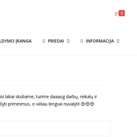
0
ILDYMO ĮRANGA
PRIEDAI
INFORMACIJA
si labai skubame, turime daaaug darbų, reikalų ir
yti priminimus, o vėliau lengvai nuvalyti!
😍
😍
😍