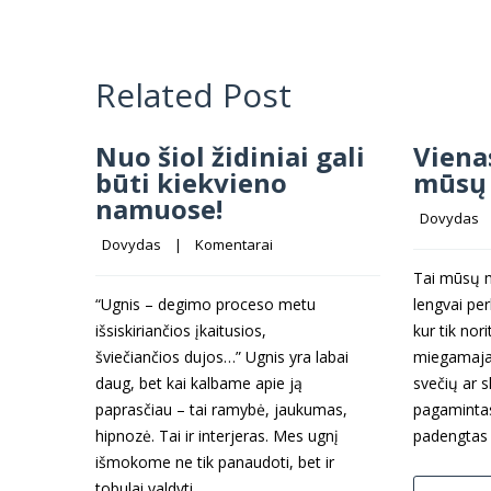
Related Post
Nuo šiol židiniai gali
Viena
būti kiekvieno
mūsų 
namuose!
Dovydas
   
Dovydas
    |    
Komentarai
Tai mūsų m
“Ugnis – degimo proceso metu
lengvai per
išsiskiriančios įkaitusios,
kur tik nori
šviečiančios dujos…” Ugnis yra labai
miegamajam
daug, bet kai kalbame apie ją
svečių ar s
paprasčiau – tai ramybė, jaukumas,
pagamintas
hipnozė. Tai ir interjeras. Mes ugnį
padengtas 
išmokome ne tik panaudoti, bet ir
tobulai valdyti.