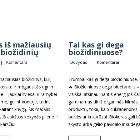
s iš mažiausių
Tai kas gi dega
biožidinių
biožidiniuose?
 |    
Komentarai
Dovydas
    |    
Komentarai
ažiausias biožidinys, kurį
Trumpai kas gi dega biožidiniuose. 
kelsite ir mėgausitės ugnimi
🔥 Biožidiniuose dega bioetanolis –
te – jaukiai šviesai ir ramybei
visiškai atsinaujinantis energijos šalt
e, gulint vonioje, turint
gaminamas tik iš organinės kilmės
kaitant knygą. Šis mažylis
produktų, tokių kaip cukranendrės,
 iš aukštos kokybės plieno ir
bulvės ar kukurūzai. Biokuras gali bū
karščiui
skysto arba gelio pavidalo ir sudega