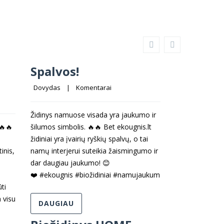
Spalvos!
Dovydas
    |    
Komentarai
Židinys namuose visada yra jaukumo ir
🔥🔥
šilumos simbolis. 🔥🔥 Bet ekougnis.lt
židiniai yra įvairių ryškių spalvų, o tai
inis,
namų interjerui suteikia žaismingumo ir
dar daugiau jaukumo! 😊
❤️ #ekougnis #biožidiniai #namujaukumas #interjeras
ti
 visu
DAUGIAU