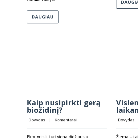
DAUGI
DAUGIAU
Kaip nusipirkti gerą
Visie
biožidinį?
laika
Dovydas
    |    
Komentarai
Dovydas
   
Ekougnis.lt turi vieną didžiausių
Žiemą – ta