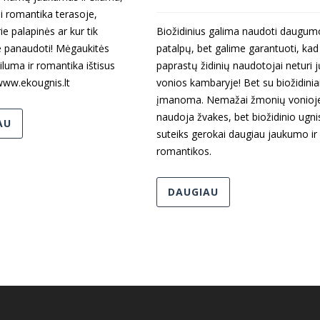
ai romantika terasoje,
e palapinės ar kur tik
Biožidinius galima naudoti daugum
e panaudoti! Mėgaukitės
patalpų, bet galime garantuoti, kad
luma ir romantika ištisus
paprastų židinių naudotojai neturi j
ww.ekougnis.lt
vonios kambaryje! Bet su biožidiniai
įmanoma. Nemažai žmonių vonioj
naudoja žvakes, bet biožidinio ugni
AU
suteiks gerokai daugiau jaukumo ir
romantikos.
DAUGIAU