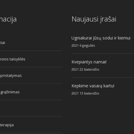
macija
Naujausi įrašai
Ugniakurai Jūsų sodui ir kiemui
tai
2021 6 gegužės
sios taisyklės
Kvepiantys namai!
2021 22 balandžio
 pristatymas
Kepkime vasarą kartu!
 grąžinimas
2021 13 balandžio
erapija