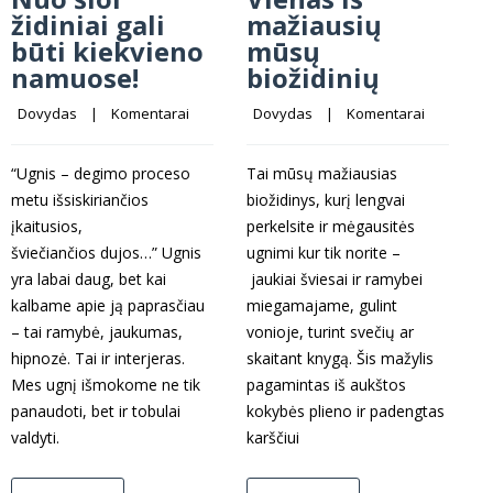
židiniai gali
mažiausių
būti kiekvieno
mūsų
namuose!
biožidinių
Dovydas
    |    
Komentarai
Dovydas
    |    
Komentarai
T
b
“Ugnis – degimo proceso
Tai mūsų mažiausias
B
metu išsiskiriančios
biožidinys, kurį lengvai
b
įkaitusios,
perkelsite ir mėgausitės
a
šviečiančios dujos…” Ugnis
ugnimi kur tik norite –
š
yra labai daug, bet kai
jaukiai šviesai ir ramybei
o
kalbame apie ją paprasčiau
miegamajame, gulint
t
– tai ramybė, jaukumas,
vonioje, turint svečių ar
b
hipnozė. Tai ir interjeras.
skaitant knygą. Šis mažylis
B
Mes ugnį išmokome ne tik
pagamintas iš aukštos
a
panaudoti, bet ir tobulai
kokybės plieno ir padengtas
s
valdyti.
karščiui