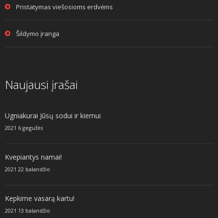
Pristatymas viešosioms erdvėms
Šildymo įranga
Naujausi įrašai
Ugniakurai Jūsų sodui ir kiemui
2021 6 gegužės
Kvepiantys namai!
2021 22 balandžio
Kepkime vasarą kartu!
2021 13 balandžio