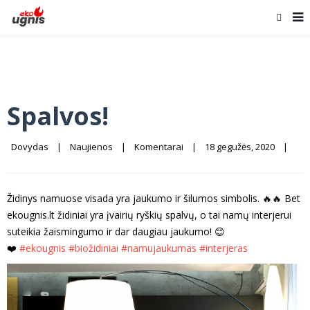
Spalvos!
Dovydas
|
Naujienos
|
Komentarai
|
18 gegužės, 2020    
|
Židinys namuose visada yra jaukumo ir šilumos simbolis. 🔥🔥 Bet
ekougnis.lt židiniai yra įvairių ryškių spalvų, o tai namų interjerui
suteikia žaismingumo ir dar daugiau jaukumo! 😊
❤️
#ekougnis
#biožidiniai
#namujaukumas
#interjeras