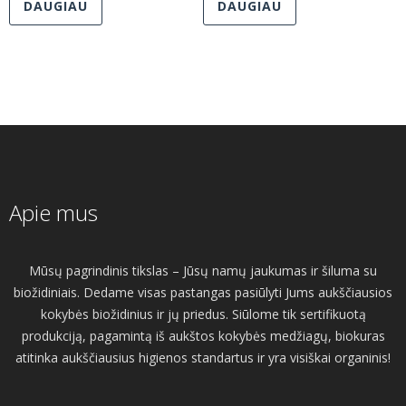
DAUGIAU
DAUGIAU
Apie mus
Mūsų pagrindinis tikslas – Jūsų namų jaukumas ir šiluma su
biožidiniais. Dedame visas pastangas pasiūlyti Jums aukščiausios
kokybės biožidinius ir jų priedus. Siūlome tik sertifikuotą
produkciją, pagamintą iš aukštos kokybės medžiagų, biokuras
atitinka aukščiausius higienos standartus ir yra visiškai organinis!