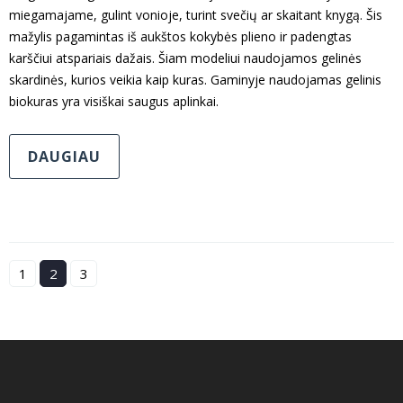
miegamajame, gulint vonioje, turint svečių ar skaitant knygą. Šis
mažylis pagamintas iš aukštos kokybės plieno ir padengtas
karščiui atspariais dažais. Šiam modeliui naudojamos gelinės
skardinės, kurios veikia kaip kuras. Gaminyje naudojamas gelinis
biokuras yra visiškai saugus aplinkai.
DAUGIAU
1
2
3