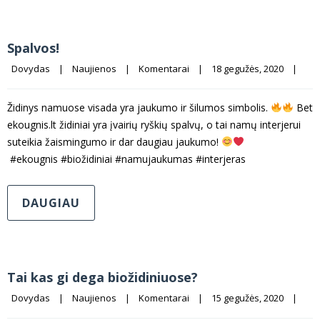
Spalvos!
Dovydas
|
Naujienos
|
Komentarai
|
18 gegužės, 2020    
|
Židinys namuose visada yra jaukumo ir šilumos simbolis.
Bet
ekougnis.lt židiniai yra įvairių ryškių spalvų, o tai namų interjerui
suteikia žaismingumo ir dar daugiau jaukumo!
#ekougnis #biožidiniai #namujaukumas #interjeras
DAUGIAU
Tai kas gi dega biožidiniuose?
Dovydas
|
Naujienos
|
Komentarai
|
15 gegužės, 2020    
|