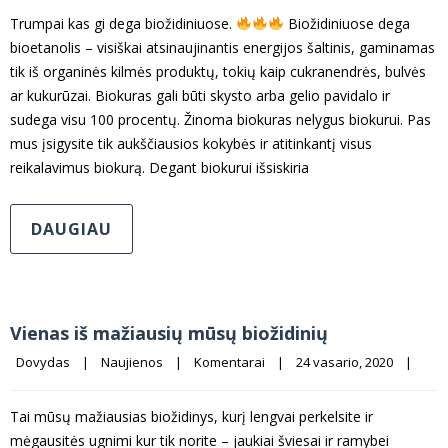
Trumpai kas gi dega biožidiniuose.
Biožidiniuose dega
bioetanolis – visiškai atsinaujinantis energijos šaltinis, gaminamas
tik iš organinės kilmės produktų, tokių kaip cukranendrės, bulvės
ar kukurūzai. Biokuras gali būti skysto arba gelio pavidalo ir
sudega visu 100 procentų. Žinoma biokuras nelygus biokurui. Pas
mus įsigysite tik aukščiausios kokybės ir atitinkantį visus
reikalavimus biokurą. Degant biokurui išsiskiria
DAUGIAU
Vienas iš mažiausių mūsų biožidinių
Dovydas
|
Naujienos
|
Komentarai
|
24 vasario, 2020    
|
Tai mūsų mažiausias biožidinys, kurį lengvai perkelsite ir
mėgausitės ugnimi kur tik norite – jaukiai šviesai ir ramybei