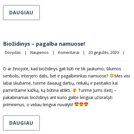
DAUGIAU
Biožidinys – pagalba namuose!
Dovydas
|
Naujienos
|
Komentarai
|
20 gegužės, 2020    
|
O ar žinojote, kad biožidinys gali būti ne tik jaukumo, šilumos
simbolis, interjero dalis, bet ir pagalbininkas namuose?
Mes visi
labai skubame, turime daaaug darbų, reikalų ir pasitaiko kai
pamirštame kažką, ką būtina atlikti.
Turime Jums išeitį –
pakabinamas biožidinys ant kurio galite lengvai užsirašyti
priminimus, o vėliau lengvai nuvalyti!
DAUGIAU