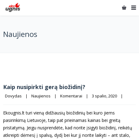
Naujienos
Kaip nusipirkti gerą biožidinį?
Dovydas
|
Naujienos
|
Komentarai
|
3 spalio, 2020    
|
Ekougnis.lt turi vieną didžiausių biožidinių bei kuro jiems
pasirinkimą Lietuvoje, taip pat prieinamas kainas bei greitą
pristatymą. Jeigu nusprendėte, kad norite įsigyti biožidinį, reikėtų
atkreipti dėmesį į spalvą, dydį bei kur jį norite laikyti – ant stalo,