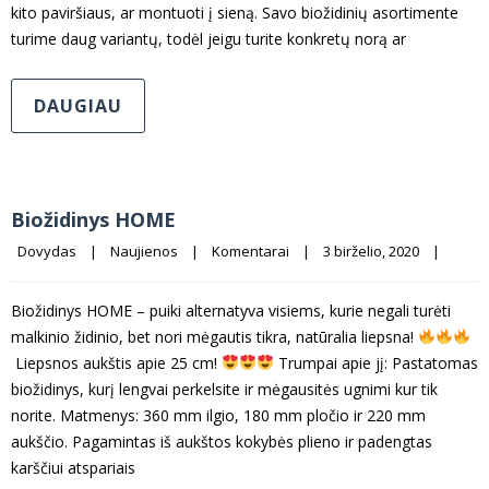
kito paviršiaus, ar montuoti į sieną. Savo biožidinių asortimente
turime daug variantų, todėl jeigu turite konkretų norą ar
DAUGIAU
Biožidinys HOME
Dovydas
|
Naujienos
|
Komentarai
|
3 birželio, 2020    
|
Biožidinys HOME – puiki alternatyva visiems, kurie negali turėti
malkinio židinio, bet nori mėgautis tikra, natūralia liepsna!
Liepsnos aukštis apie 25 cm!
Trumpai apie jį: Pastatomas
biožidinys, kurį lengvai perkelsite ir mėgausitės ugnimi kur tik
norite. Matmenys: 360 mm ilgio, 180 mm pločio ir 220 mm
aukščio. Pagamintas iš aukštos kokybės plieno ir padengtas
karščiui atspariais