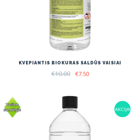
KVEPIANTIS BIOKURAS SALDŪS VAISIAI
€
10.00
Original
Current
€
7.50
price
price
was:
is:
€10.00.
€7.50.
AKCIJA!