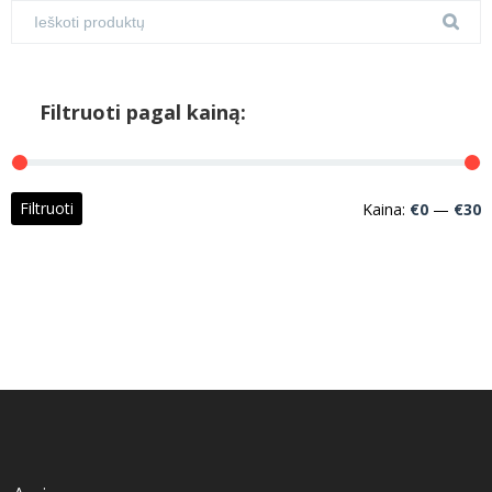
Filtruoti pagal kainą:
M
M
Filtruoti
Kaina:
€0
—
€30
k
k