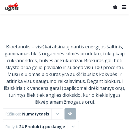
Bioetanolis – visiškai atsinaujinantis energijos šaltinis,
gaminamas tik iš organinės kilmės produktų, tokių kaip
cukranendrės, bulvės ar kukurūzai. Biokuras gali būti
skysto arba gelio pavidalo ir sudega visu 100 procentų.
Mūsų siūlomas biokuras yra aukščiausios kokybės ir
atitinka visus saugumo reikalavimus. Degant biokurui
išsiskiria tik vandens garai (papildomai drėkinantys orą),
turintys šiek tiek anglies dioksido, kurio kiekis lygus
iškvėpiamam žmogaus orui.
Rūšiuoti:
Numatytasis
Rodyti:
24 Produktų puslapyje