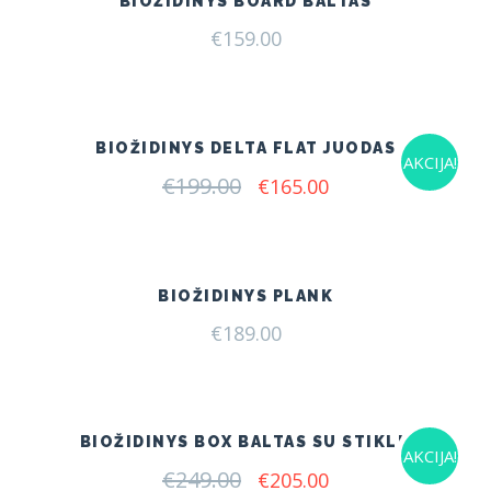
BIOŽIDINYS BOARD BALTAS
€
159.00
BIOŽIDINYS DELTA FLAT JUODAS
AKCIJA!
€
199.00
Original
Current
€
165.00
price
price
was:
is:
€199.00.
€165.00.
BIOŽIDINYS PLANK
€
189.00
BIOŽIDINYS BOX BALTAS SU STIKLU
AKCIJA!
€
249.00
Original
Current
€
205.00