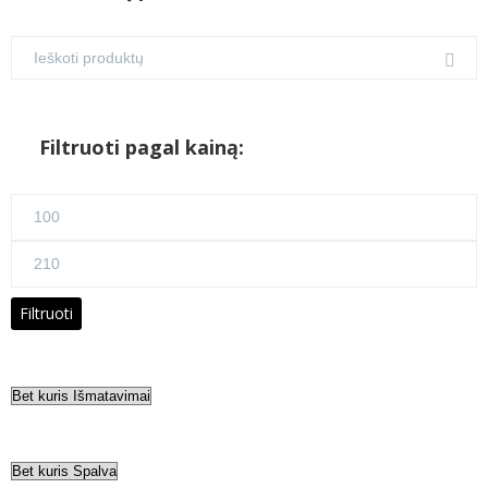
Filtruoti pagal kainą:
Min
kaina
Maks
kaina
Filtruoti