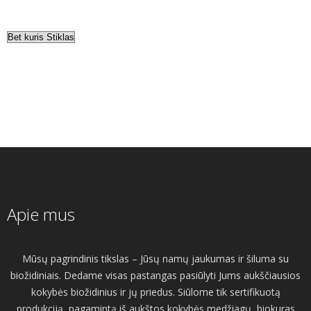
Apie mus
Mūsų pagrindinis tikslas – Jūsų namų jaukumas ir šiluma su
biožidiniais. Dedame visas pastangas pasiūlyti Jums aukščiausios
kokybės biožidinius ir jų priedus. Siūlome tik sertifikuotą
produkciją, pagamintą iš aukštos kokybės medžiagų, biokuras