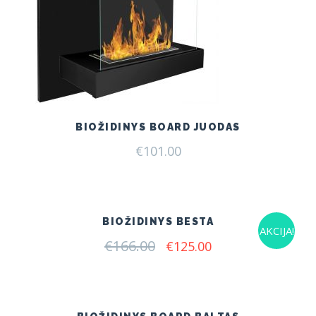
BIOŽIDINYS BOARD JUODAS
€
101.00
BIOŽIDINYS BESTA
AKCIJA!
€
166.00
Original
Current
€
125.00
price
price
was:
is:
€166.00.
€125.00.