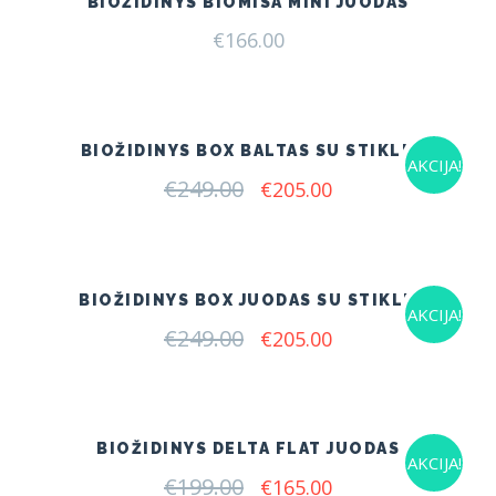
BIOŽIDINYS BIOMISA MINI JUODAS
€
166.00
BIOŽIDINYS BOX BALTAS SU STIKLU
AKCIJA!
€
249.00
Original
Current
€
205.00
price
price
was:
is:
€249.00.
€205.00.
BIOŽIDINYS BOX JUODAS SU STIKLU
AKCIJA!
€
249.00
Original
Current
€
205.00
price
price
was:
is:
€249.00.
€205.00.
BIOŽIDINYS DELTA FLAT JUODAS
AKCIJA!
€
199.00
Original
Current
€
165.00