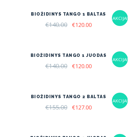
BIOŽIDINYS TANGO 1 BALTAS
AKCIJA!
€
140.00
Original
Current
€
120.00
price
price
was:
is:
€140.00.
€120.00.
BIOŽIDINYS TANGO 1 JUODAS
AKCIJA!
€
140.00
Original
Current
€
120.00
price
price
was:
is:
€140.00.
€120.00.
BIOŽIDINYS TANGO 2 BALTAS
AKCIJA!
€
155.00
Original
Current
€
127.00
price
price
was:
is:
€155.00.
€127.00.