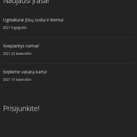
Naujausi įrašai
Ugniakurai Jūsų sodui ir kiemui
2021 6 gegužės
Kvepiantys namai!
2021 22 balandžio
Kepkime vasarą kartu!
2021 13 balandžio
Prisijunkite!