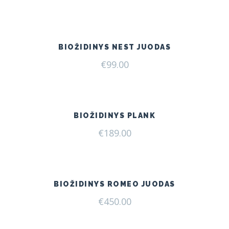
price
price
was:
is:
€199.00.
€165.00.
BIOŽIDINYS NEST JUODAS
€
99.00
BIOŽIDINYS PLANK
€
189.00
BIOŽIDINYS ROMEO JUODAS
€
450.00