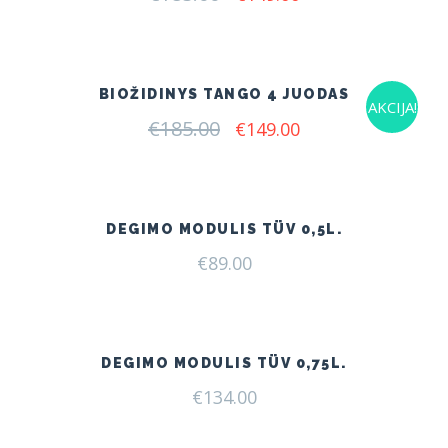
price
price
was:
is:
€185.00.
€149.00.
BIOŽIDINYS TANGO 4 JUODAS
AKCIJA!
€
185.00
Original
Current
€
149.00
price
price
was:
is:
€185.00.
€149.00.
DEGIMO MODULIS TÜV 0,5L.
€
89.00
DEGIMO MODULIS TÜV 0,75L.
€
134.00