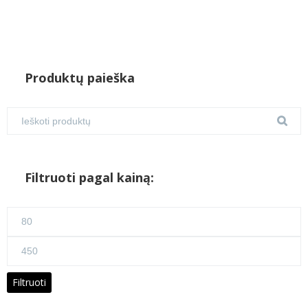
Produktų paieška
Filtruoti pagal kainą:
Min
kaina
Maks
kaina
Filtruoti