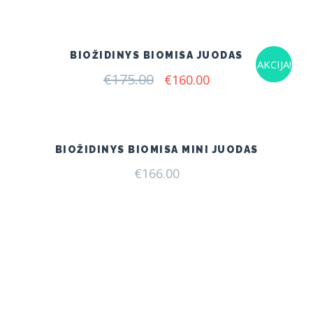
was:
is:
€140.00.
€120.00.
BIOŽIDINYS BIOMISA JUODAS
AKCIJA!
€
175.00
Original
Current
€
160.00
price
price
was:
is:
€175.00.
€160.00.
BIOŽIDINYS BIOMISA MINI JUODAS
€
166.00