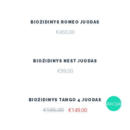
was:
is:
€199.00.
€165.00.
BIOŽIDINYS ROMEO JUODAS
€
450.00
BIOŽIDINYS NEST JUODAS
€
99.00
BIOŽIDINYS TANGO 4 JUODAS
AKCIJA!
€
185.00
Original
Current
€
149.00
price
price
was:
is:
€185.00.
€149.00.