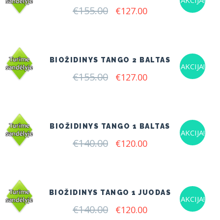
AKCIJA!
€
155.00
Original
Current
€
127.00
price
price
was:
is:
€155.00.
€127.00.
BIOŽIDINYS TANGO 2 BALTAS
AKCIJA!
€
155.00
Original
Current
€
127.00
price
price
was:
is:
€155.00.
€127.00.
BIOŽIDINYS TANGO 1 BALTAS
AKCIJA!
€
140.00
Original
Current
€
120.00
price
price
was:
is:
€140.00.
€120.00.
BIOŽIDINYS TANGO 1 JUODAS
AKCIJA!
€
140.00
Original
Current
€
120.00
price
price