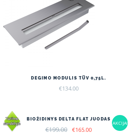
DEGIMO MODULIS TÜV 0,75L.
€
134.00
BIOŽIDINYS DELTA FLAT JUODAS
AKCIJA!
€
199.00
Original
Current
€
165.00
price
price