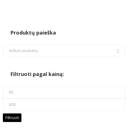
Produktų paieška
Filtruoti pagal kainą:
Min
kaina
Maks
kaina
Filtruoti