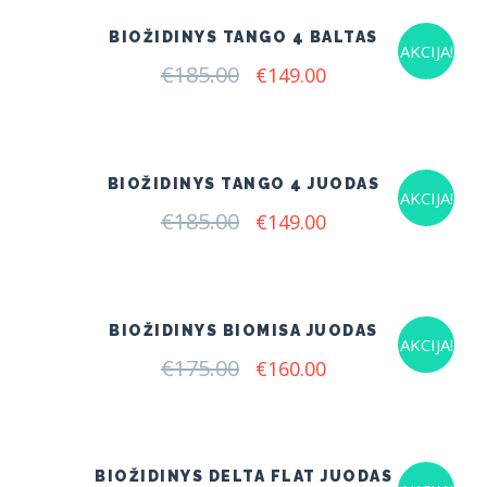
BIOŽIDINYS TANGO 4 BALTAS
AKCIJA!
€
185.00
Original
Current
€
149.00
price
price
was:
is:
€185.00.
€149.00.
BIOŽIDINYS TANGO 4 JUODAS
AKCIJA!
€
185.00
Original
Current
€
149.00
price
price
was:
is:
€185.00.
€149.00.
BIOŽIDINYS BIOMISA JUODAS
AKCIJA!
€
175.00
Original
Current
€
160.00
price
price
was:
is:
€175.00.
€160.00.
BIOŽIDINYS DELTA FLAT JUODAS