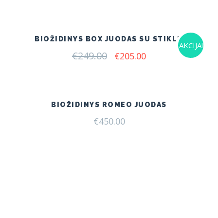
was:
is:
€249.00.
€205.00.
BIOŽIDINYS BOX JUODAS SU STIKLU
AKCIJA!
€
249.00
Original
Current
€
205.00
price
price
was:
is:
€249.00.
€205.00.
BIOŽIDINYS ROMEO JUODAS
€
450.00