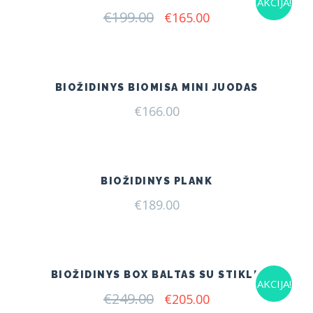
AKCIJA!
€
199.00
Original
Current
€
165.00
price
price
was:
is:
€199.00.
€165.00.
BIOŽIDINYS BIOMISA MINI JUODAS
€
166.00
BIOŽIDINYS PLANK
€
189.00
BIOŽIDINYS BOX BALTAS SU STIKLU
AKCIJA!
€
249.00
Original
Current
€
205.00
price
price