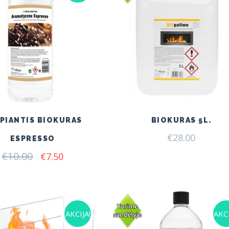
PIANTIS BIOKURAS
BIOKURAS 5L.
€
28.00
ESPRESSO
€
10.00
Original
Current
€
7.50
price
price
was:
is:
€10.00.
€7.50.
AKCIJA!
AKCI