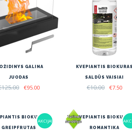
OŽIDINYS GALINA
KVEPIANTIS BIOKURA
JUODAS
SALDŪS VAISIAI
€
125.00
Original
Current
€
10.00
Original
Cur
€
95.00
€
7.50
price
price
price
pri
was:
is:
was:
is:
€125.00.
€95.00.
€10.00.
€7.5
PIANTIS BIOKURAS
KVEPIANTIS BIOKURA
AKCIJA!
AKCI
GREIPFRUTAS
ROMANTIKA