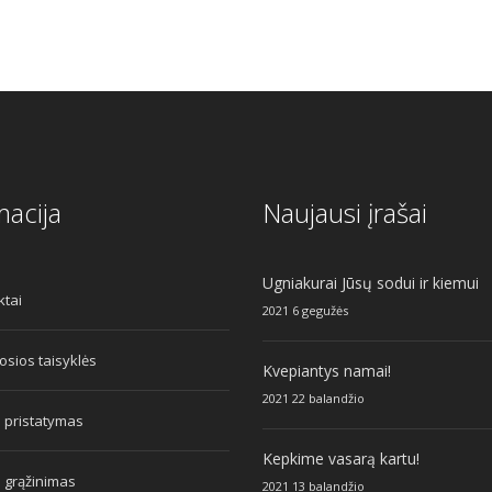
macija
Naujausi įrašai
Ugniakurai Jūsų sodui ir kiemui
ktai
2021 6 gegužės
sios taisyklės
Kvepiantys namai!
2021 22 balandžio
 pristatymas
Kepkime vasarą kartu!
 grąžinimas
2021 13 balandžio