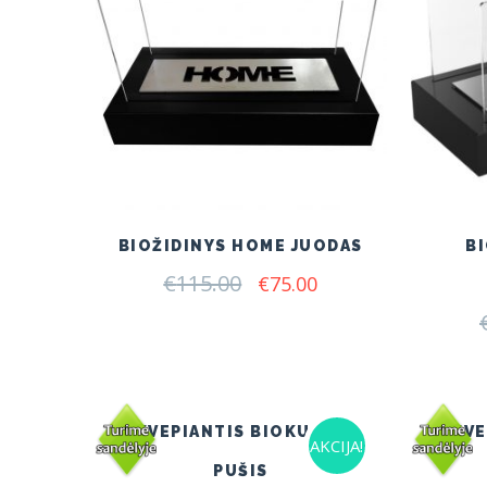
BIOŽIDINYS HOME JUODAS
BI
€
115.00
Original
Current
€
75.00
price
price
was:
is:
€115.00.
€75.00.
KVEPIANTIS BIOKURAS
KVE
AKCIJA!
PUŠIS