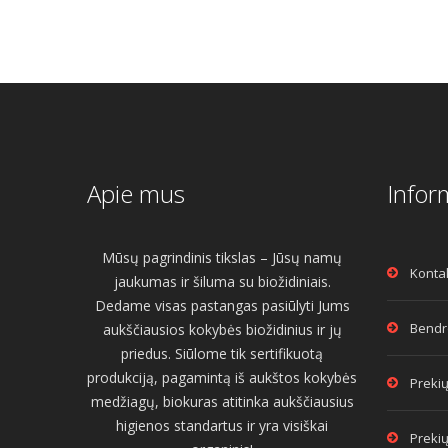
Apie mus
Infor
Mūsų pagrindinis tikslas – Jūsų namų
Konta
jaukumas ir šiluma su biožidiniais.
Dedame visas pastangas pasiūlyti Jums
Bendro
aukščiausios kokybės biožidinius ir jų
priedus. Siūlome tik sertifikuotą
produkciją, pagamintą iš aukštos kokybės
Prekių
medžiagų, biokuras atitinka aukščiausius
higienos standartus ir yra visiškai
Prekių