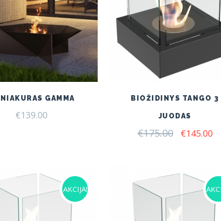
NIAKURAS GAMMA
BIOŽIDINYS TANGO 3
€
139.00
JUODAS
€
175.00
Original
C
€
145.00
price
pr
was:
is:
€175.00.
€1
AKCIJA!
AKCI