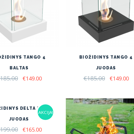
OŽIDINYS TANGO 4
BIOŽIDINYS TANGO 4
BALTAS
JUODAS
185.00
Original
Current
€
185.00
Original
C
€
149.00
€
149.00
price
price
price
pr
was:
is:
was:
is:
€185.00.
€149.00.
€185.00.
€1
ŽIDINYS DELTA FLAT
AKCIJA!
JUODAS
199.00
Original
Current
€
165.00