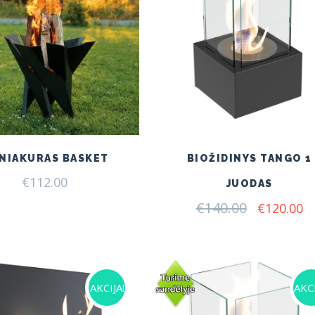
NIAKURAS BASKET
BIOŽIDINYS TANGO 1
€
112.00
JUODAS
€
140.00
Original
C
€
120.00
price
pr
was:
is:
€140.00.
€1
AKCIJA!
AKCI