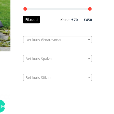
Min
Maks
Filtruoti
Kaina:
€70
—
€450
kaina
kaina
Bet kuris Išmatavimai
Bet kuris Spalva
Bet kuris Stiklas
JA!