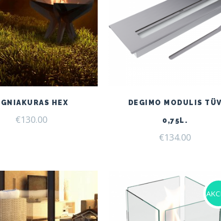
UGNIAKURAS HEX
DEGIMO MODULIS TÜ
€
130.00
0,75L.
€
134.00
AKCI