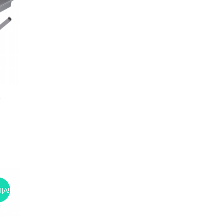
V
JA!