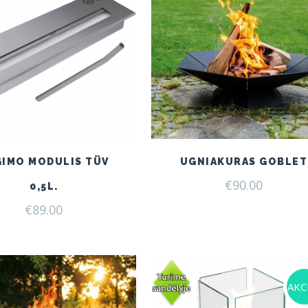
GIMO MODULIS TÜV
UGNIAKURAS GOBLET
€
90.00
0,5L.
€
89.00
AKCI