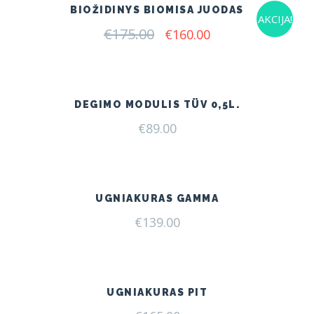
BIOŽIDINYS BIOMISA JUODAS
AKCIJA!
€
175.00
Original
Current
€
160.00
price
price
was:
is:
€175.00.
€160.00.
DEGIMO MODULIS TÜV 0,5L.
€
89.00
UGNIAKURAS GAMMA
€
139.00
UGNIAKURAS PIT