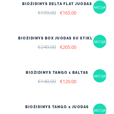
BIOŽIDINYS DELTA FLAT JUODAS
AKCIJA!
€
199.00
Original
Current
€
165.00
price
price
was:
is:
€199.00.
€165.00.
BIOŽIDINYS BOX JUODAS SU STIKLU
AKCIJA!
€
249.00
Original
Current
€
205.00
price
price
was:
is:
€249.00.
€205.00.
BIOŽIDINYS TANGO 1 BALTAS
AKCIJA!
€
140.00
Original
Current
€
120.00
price
price
was:
is:
€140.00.
€120.00.
BIOŽIDINYS TANGO 2 JUODAS
AKCIJA!