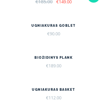
€
185.00
Original
Current
€
149.00
price
price
was:
is:
€185.00.
€149.00.
UGNIAKURAS GOBLET
€
90.00
BIOŽIDINYS PLANK
€
189.00
UGNIAKURAS BASKET
€
112.00