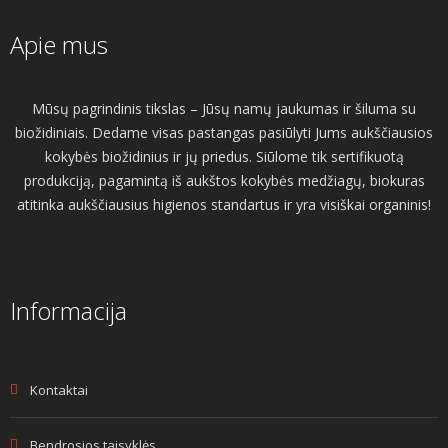
Apie mus
Mūsų pagrindinis tikslas – Jūsų namų jaukumas ir šiluma su
biožidiniais. Dedame visas pastangas pasiūlyti Jums aukščiausios
kokybės biožidinius ir jų priedus. Siūlome tik sertifikuotą
produkciją, pagamintą iš aukštos kokybės medžiagų, biokuras
atitinka aukščiausius higienos standartus ir yra visiškai organinis!
Informacija
Kontaktai
Bendrosios taisyklės