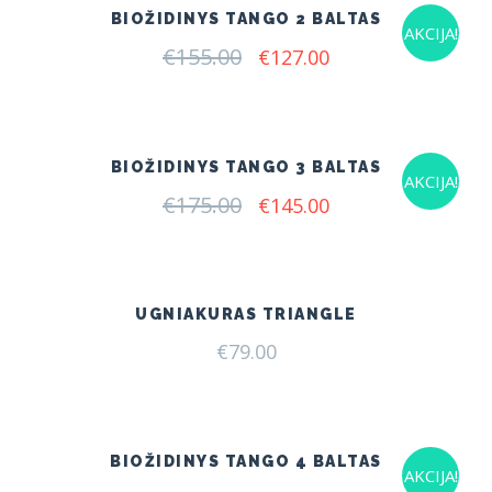
BIOŽIDINYS TANGO 2 BALTAS
AKCIJA!
€
155.00
Original
Current
€
127.00
price
price
was:
is:
€155.00.
€127.00.
BIOŽIDINYS TANGO 3 BALTAS
AKCIJA!
€
175.00
Original
Current
€
145.00
price
price
was:
is:
€175.00.
€145.00.
UGNIAKURAS TRIANGLE
€
79.00
BIOŽIDINYS TANGO 4 BALTAS
AKCIJA!