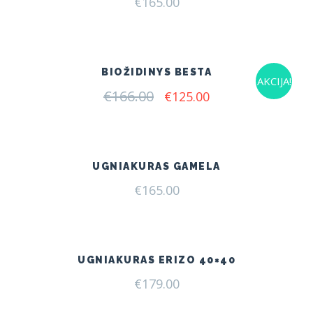
€
165.00
BIOŽIDINYS BESTA
AKCIJA!
€
166.00
Original
Current
€
125.00
price
price
was:
is:
€166.00.
€125.00.
UGNIAKURAS GAMELA
€
165.00
UGNIAKURAS ERIZO 40×40
€
179.00