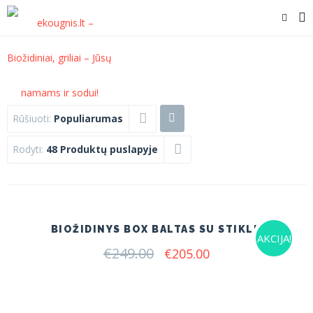
Rūšiuoti:
Populiarumas
Rodyti:
48 Produktų puslapyje
BIOŽIDINYS BOX BALTAS SU STIKLU
AKCIJA!
€
249.00
Original
Current
€
205.00
price
price
was:
is:
€249.00.
€205.00.