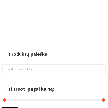
Produktų paieška
Filtruoti pagal kainą:
M
M