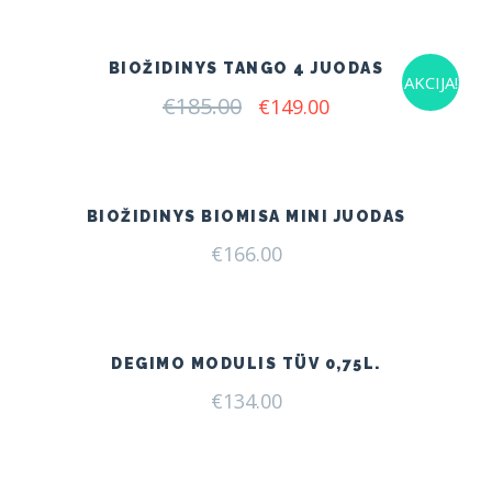
€175.00.
€145.00.
BIOŽIDINYS TANGO 4 JUODAS
AKCIJA!
€
185.00
Original
Current
€
149.00
price
price
was:
is:
€185.00.
€149.00.
BIOŽIDINYS BIOMISA MINI JUODAS
€
166.00
DEGIMO MODULIS TÜV 0,75L.
€
134.00