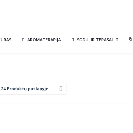
KURAS
AROMATERAPIJA
SODUI IR TERASAI
Š
:
24 Produktų puslapyje
BIOŽIDINYS BOX
A!
AKCIJA!
JUODAS SU