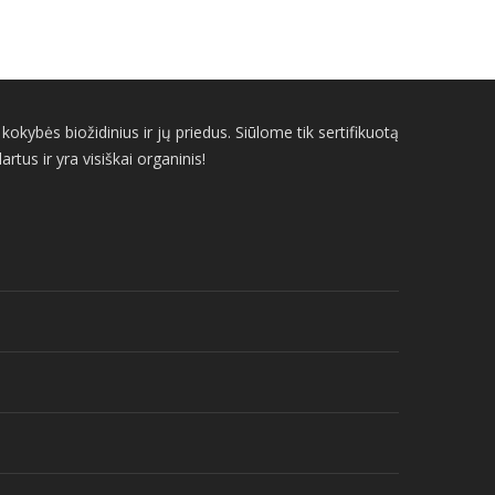
kybės biožidinius ir jų priedus. Siūlome tik sertifikuotą
us ir yra visiškai organinis!