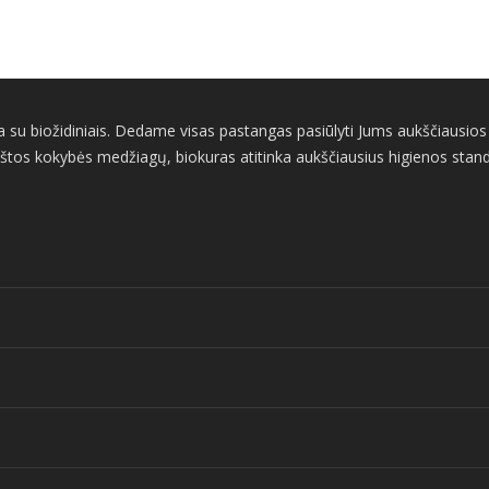
su biožidiniais. Dedame visas pastangas pasiūlyti Jums aukščiausios ko
štos kokybės medžiagų, biokuras atitinka aukščiausius higienos standart