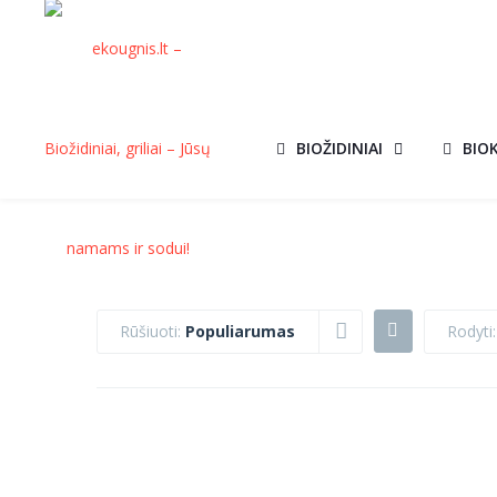
BIOŽIDINIAI
BIO
Rūšiuoti:
Populiarumas
Rodyti
BIOŽIDINYS BOX
BIOŽIDINYS
AKCIJA!
AKCIJ
BALTAS SU
DELTA FLAT