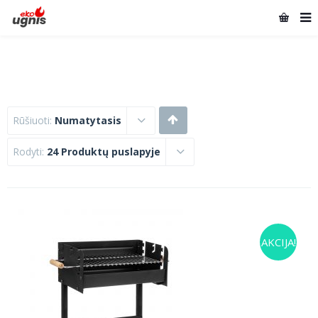
Rūšiuoti:
Numatytasis
Rodyti:
24 Produktų puslapyje
AKCIJA!