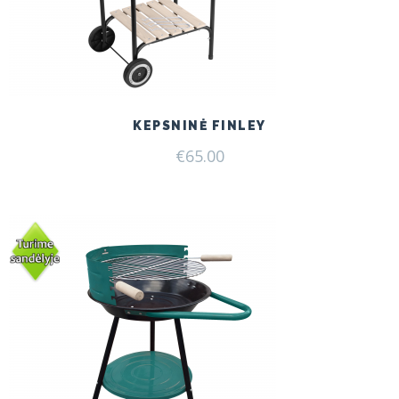
KEPSNINĖ FINLEY
€
65.00