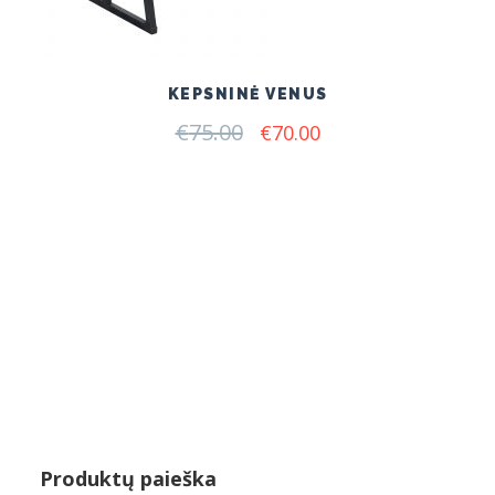
KEPSNINĖ VENUS
€
75.00
Original
Current
€
70.00
price
price
was:
is:
€75.00.
€70.00.
Produktų paieška