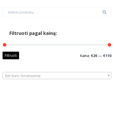
Filtruoti pagal kainą:
M
M
Filtruoti
Kaina:
€20
—
€110
k
k
Bet kuris Išmatavimai