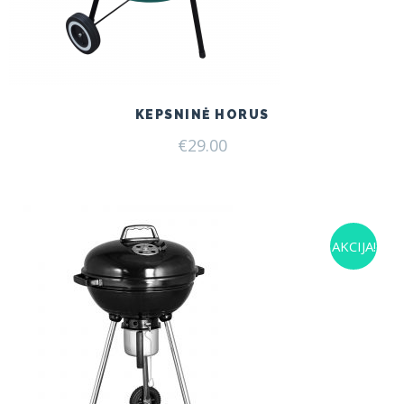
KEPSNINĖ HORUS
€
29.00
AKCIJA!