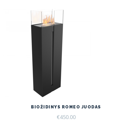
€199.00.
€165.00.
BIOŽIDINYS ROMEO JUODAS
€
450.00