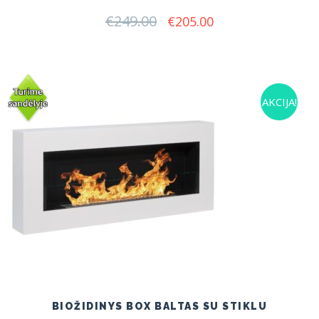
€
249.00
Original
Current
€
205.00
price
price
was:
is:
€249.00.
€205.00.
AKCIJA!
BIOŽIDINYS BOX BALTAS SU STIKLU