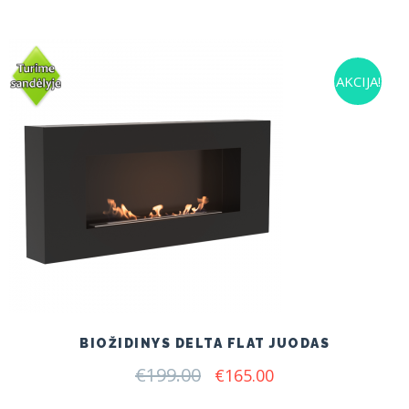
AKCIJA!
BIOŽIDINYS DELTA FLAT JUODAS
€
199.00
Original
Current
€
165.00
price
price
was:
is: