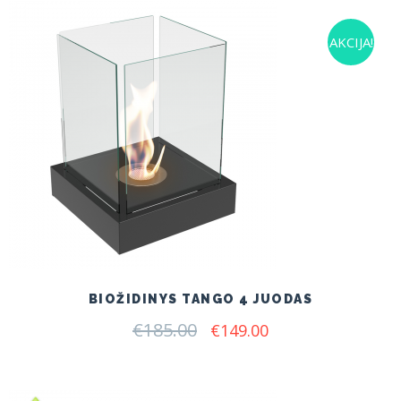
AKCIJA!
BIOŽIDINYS TANGO 4 JUODAS
€
185.00
Original
Current
€
149.00
price
price
was:
is:
€185.00.
€149.00.