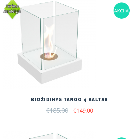
AKCIJA!
BIOŽIDINYS TANGO 4 BALTAS
€
185.00
Original
Current
€
149.00
price
price
was:
is:
€185.00.
€149.00.