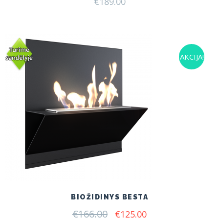
€
189.00
AKCIJA!
BIOŽIDINYS BESTA
€
166.00
Original
Current
€
125.00