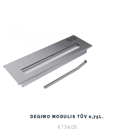
price
price
was:
is:
€166.00.
€125.00.
DEGIMO MODULIS TÜV 0,75L.
€
134.00