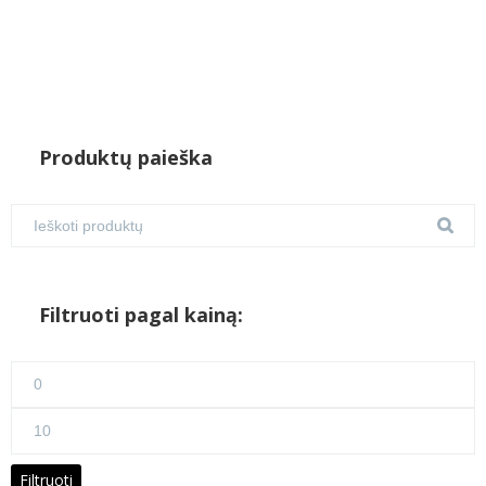
Produktų paieška
Filtruoti pagal kainą:
Min
kaina
Maks
kaina
Filtruoti