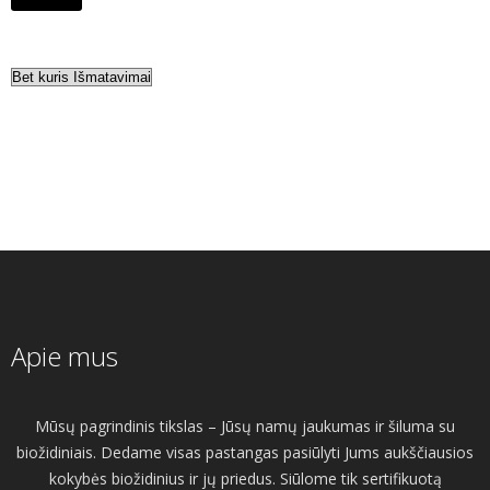
Apie mus
Mūsų pagrindinis tikslas – Jūsų namų jaukumas ir šiluma su
biožidiniais. Dedame visas pastangas pasiūlyti Jums aukščiausios
kokybės biožidinius ir jų priedus. Siūlome tik sertifikuotą