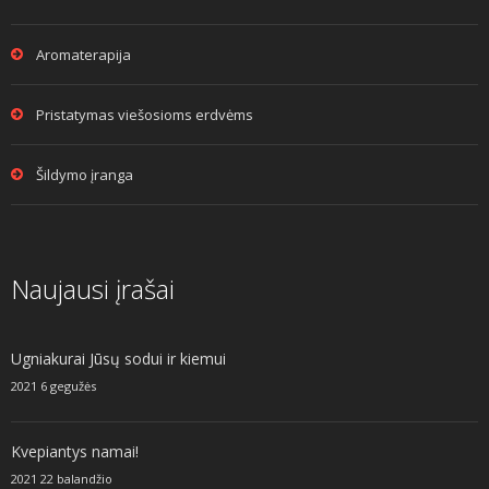
Aromaterapija
Pristatymas viešosioms erdvėms
Šildymo įranga
Naujausi įrašai
Ugniakurai Jūsų sodui ir kiemui
2021 6 gegužės
Kvepiantys namai!
2021 22 balandžio