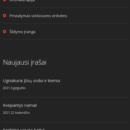
Pristatymas viešosioms erdvėms
Šildymo įranga
Naujausi įrašai
Ugniakurai Jūsų sodui ir kiemui
2021 6 gegužės
Kvepiantys namai!
2021 22 balandžio
Kepkime vasarą kartu!