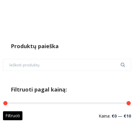
Produktų paieška
Filtruoti pagal kainą:
M
M
Filtruoti
Kaina:
€0
—
€10
k
k