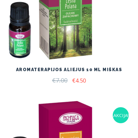
AROMATERAPIJOS ALIEJUS 10 ML MIŠKAS
€
7.00
Original
Current
€
4.50
price
price
was:
is:
€7.00.
€4.50.
AKCIJA!