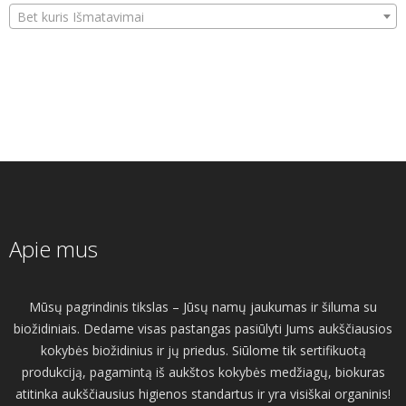
Bet kuris Išmatavimai
Apie mus
Mūsų pagrindinis tikslas – Jūsų namų jaukumas ir šiluma su
biožidiniais. Dedame visas pastangas pasiūlyti Jums aukščiausios
kokybės biožidinius ir jų priedus. Siūlome tik sertifikuotą
produkciją, pagamintą iš aukštos kokybės medžiagų, biokuras
atitinka aukščiausius higienos standartus ir yra visiškai organinis!