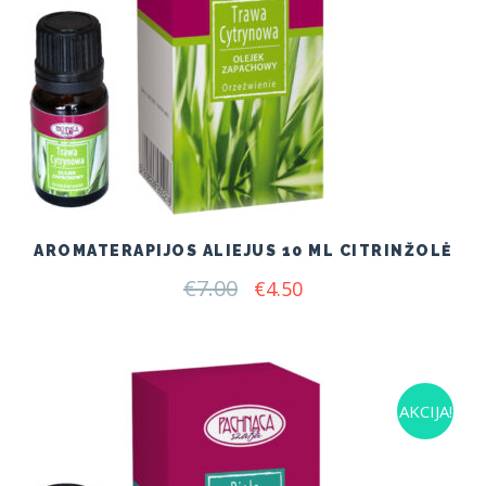
AROMATERAPIJOS ALIEJUS 10 ML CITRINŽOLĖ
€
7.00
Original
Current
€
4.50
price
price
was:
is:
€7.00.
€4.50.
AKCIJA!