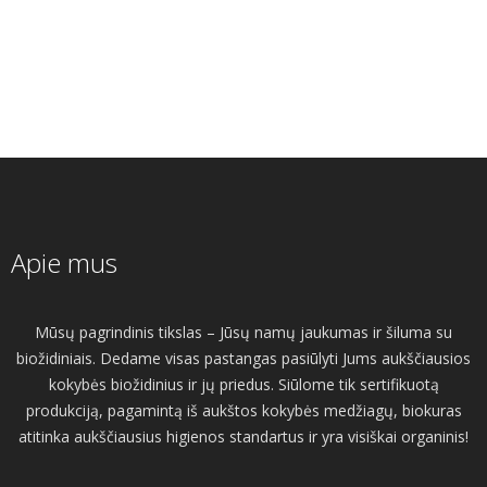
Apie mus
Mūsų pagrindinis tikslas – Jūsų namų jaukumas ir šiluma su
biožidiniais. Dedame visas pastangas pasiūlyti Jums aukščiausios
kokybės biožidinius ir jų priedus. Siūlome tik sertifikuotą
produkciją, pagamintą iš aukštos kokybės medžiagų, biokuras
atitinka aukščiausius higienos standartus ir yra visiškai organinis!