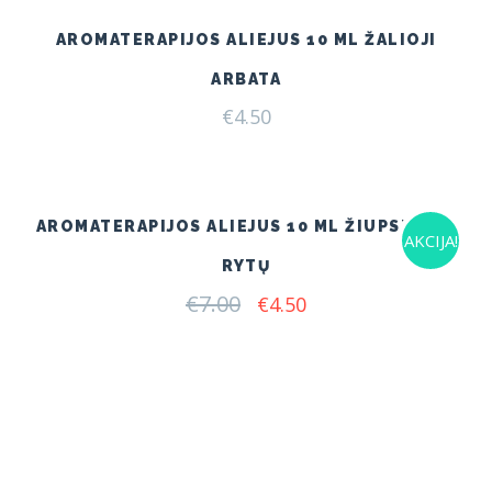
AROMATERAPIJOS ALIEJUS 10 ML ŽALIOJI
ARBATA
€
4.50
AROMATERAPIJOS ALIEJUS 10 ML ŽIUPSNELIS
AKCIJA!
RYTŲ
€
7.00
Original
Current
€
4.50
price
price
was:
is:
€7.00.
€4.50.