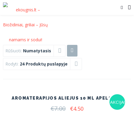
Rūšiuoti:
Numatytasis
Rodyti:
24 Produktų puslapyje
AROMATERAPIJOS ALIEJUS 10 ML APELSINAI
AKCIJA!
€
7.00
Original
Current
€
4.50
price
price
was:
is:
€7.00.
€4.50.