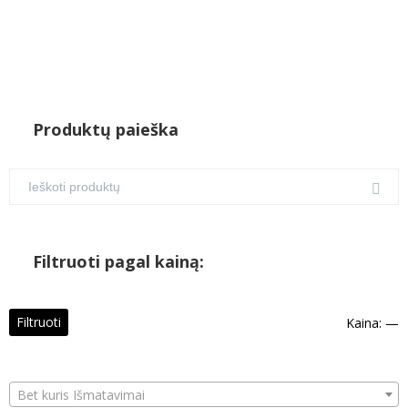
Produktų paieška
Filtruoti pagal kainą:
M
M
Filtruoti
Kaina:
—
k
k
Bet kuris Išmatavimai