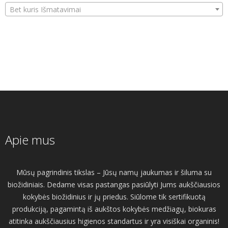
Bet kuris Išmatavimai
Apie mus
Mūsų pagrindinis tikslas – Jūsų namų jaukumas ir šiluma su
biožidiniais. Dedame visas pastangas pasiūlyti Jums aukščiausios
kokybės biožidinius ir jų priedus. Siūlome tik sertifikuotą
produkciją, pagamintą iš aukštos kokybės medžiagų, biokuras
atitinka aukščiausius higienos standartus ir yra visiškai organinis!