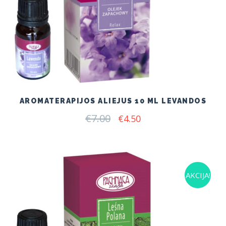
AROMATERAPIJOS ALIEJUS 10 ML LEVANDOS
€
7.00
Original
Current
€
4.50
price
price
was:
is:
€7.00.
€4.50.
AKCIJA!