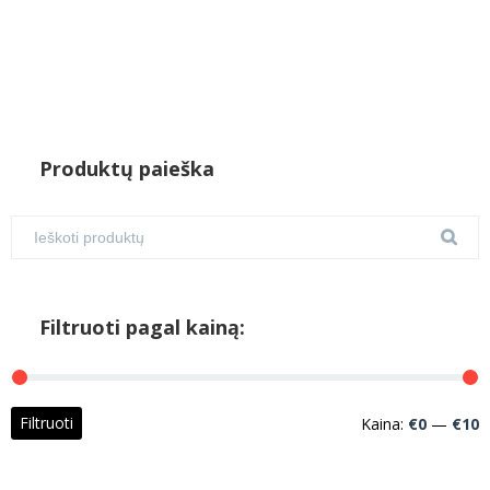
Produktų paieška
Filtruoti pagal kainą:
M
M
Filtruoti
Kaina:
€0
—
€10
k
k