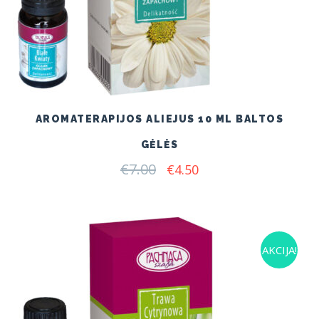
AROMATERAPIJOS ALIEJUS 10 ML BALTOS
GĖLĖS
€
7.00
Original
Current
€
4.50
price
price
was:
is:
€7.00.
€4.50.
AKCIJA!