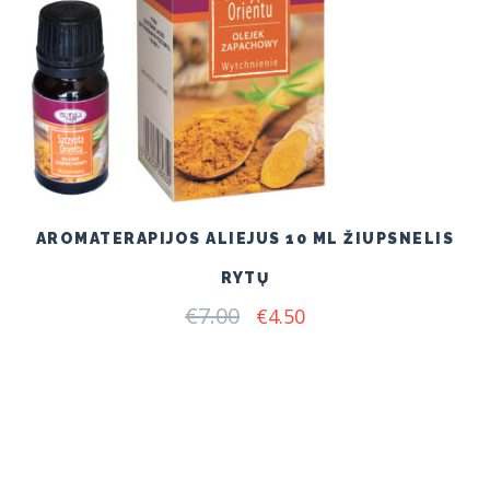
AROMATERAPIJOS ALIEJUS 10 ML ŽIUPSNELIS
RYTŲ
€
7.00
Original
Current
€
4.50
price
price
was:
is:
€7.00.
€4.50.