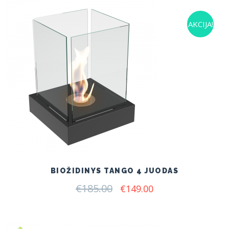
AKCIJA!
BIOŽIDINYS TANGO 4 JUODAS
€
185.00
Original
Current
€
149.00
price
price
was:
is:
€185.00.
€149.00.