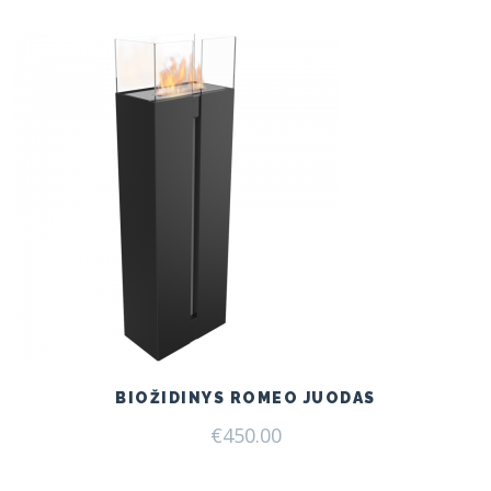
€199.00.
€165.00.
BIOŽIDINYS ROMEO JUODAS
€
450.00