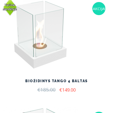
AKCIJA!
BIOŽIDINYS TANGO 4 BALTAS
€
185.00
Original
Current
€
149.00
price
price
was:
is:
€185.00.
€149.00.