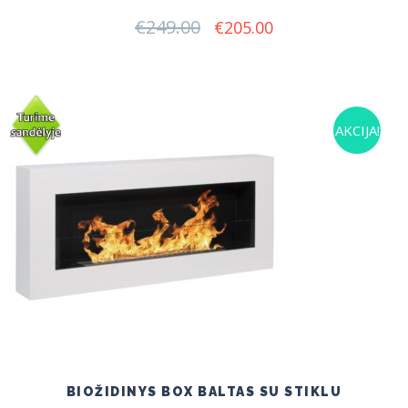
€
249.00
Original
Current
€
205.00
price
price
was:
is:
€249.00.
€205.00.
AKCIJA!
BIOŽIDINYS BOX BALTAS SU STIKLU