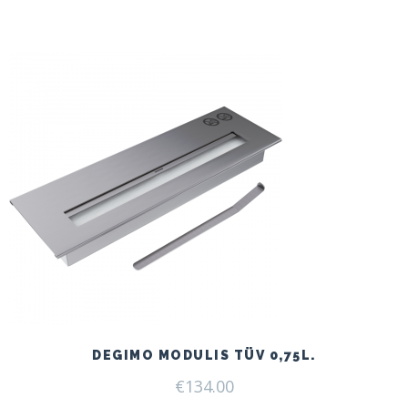
price
price
was:
is:
€166.00.
€125.00.
DEGIMO MODULIS TÜV 0,75L.
€
134.00