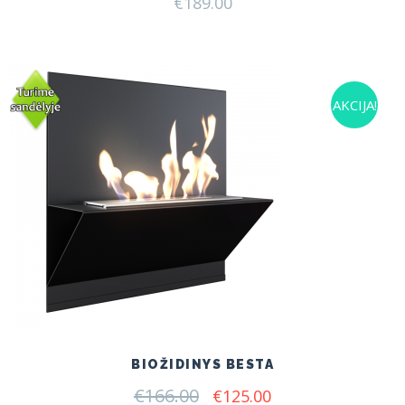
€
189.00
AKCIJA!
BIOŽIDINYS BESTA
€
166.00
Original
Current
€
125.00