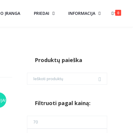
0
MO ĮRANGA
PRIEDAI
INFORMACIJA
Produktų paieška
AS
JA!
Filtruoti pagal kainą:
urrent
Min
ice
kaina
Maks