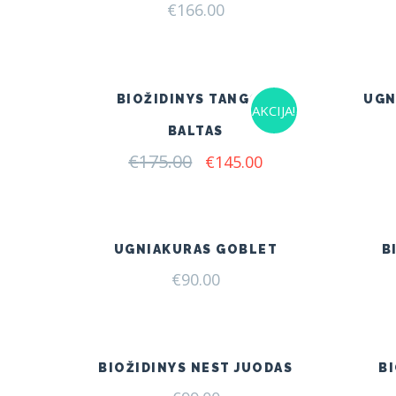
€
166.00
BIOŽIDINYS TANGO 3
UGN
AKCIJA!
BALTAS
€
175.00
Original
Current
€
145.00
price
price
was:
is:
€175.00.
€145.00.
UGNIAKURAS GOBLET
B
€
90.00
BIOŽIDINYS NEST JUODAS
B