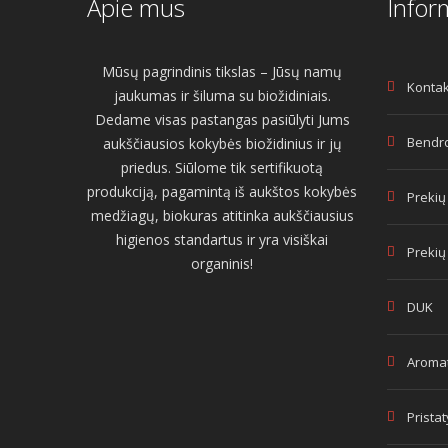
Apie mus
Infor
Mūsų pagrindinis tikslas – Jūsų namų
Kontak
jaukumas ir šiluma su biožidiniais.
Dedame visas pastangas pasiūlyti Jums
Bendro
aukščiausios kokybės biožidinius ir jų
priedus. Siūlome tik sertifikuotą
produkciją, pagamintą iš aukštos kokybės
Prekių
medžiagų, biokuras atitinka aukščiausius
higienos standartus ir yra visiškai
Prekių
organinis!
DUK
Aromat
Prista