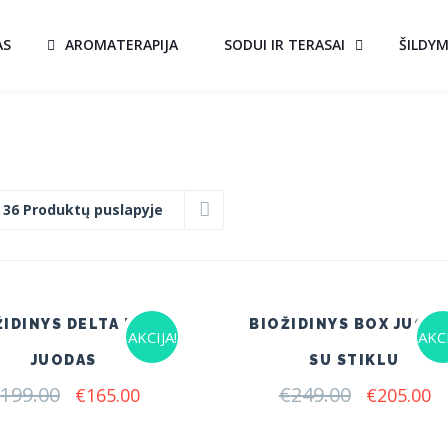
AS
AROMATERAPIJA
SODUI IR TERASAI
ŠILDY
:
36 Produktų puslapyje
ŽIDINYS DELTA FLAT
BIOŽIDINYS BOX JUOD
AKCIJA!
AKCI
JUODAS
SU STIKLU
199.00
Original
Current
€
249.00
Original
C
€
165.00
€
205.00
price
price
price
pr
was:
is:
was:
is: