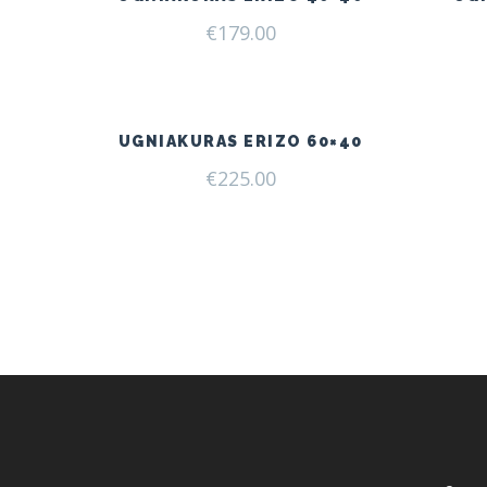
€
179.00
UGNIAKURAS ERIZO 60×40
€
225.00