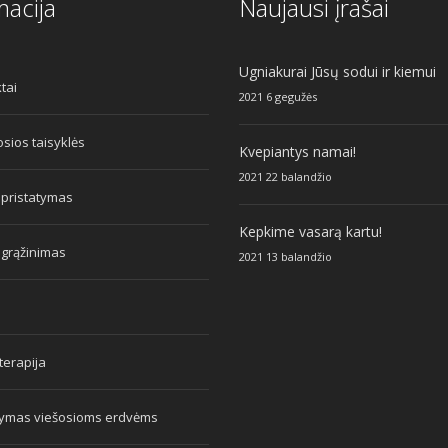
macija
Naujausi įrašai
Ugniakurai Jūsų sodui ir kiemui
tai
2021 6 gegužės
sios taisyklės
Kvepiantys namai!
2021 22 balandžio
 pristatymas
Kepkime vasarą kartu!
 grąžinimas
2021 13 balandžio
erapija
tymas viešosioms erdvėms