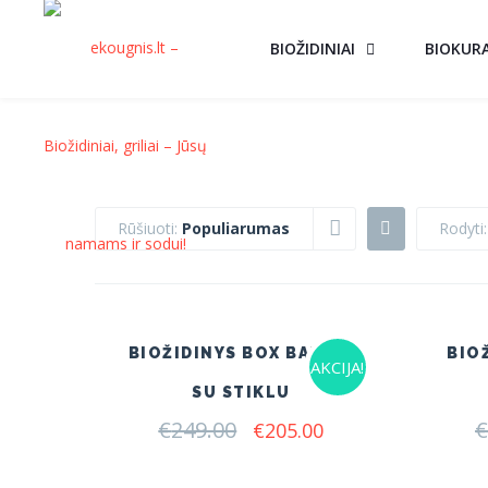
BIOŽIDINIAI
BIOKUR
Rūšiuoti:
Populiarumas
Rodyti
BIOŽIDINYS BOX BALTAS
BIO
AKCIJA!
SU STIKLU
€
249.00
Original
Current
€
€
205.00
price
price
was:
is: