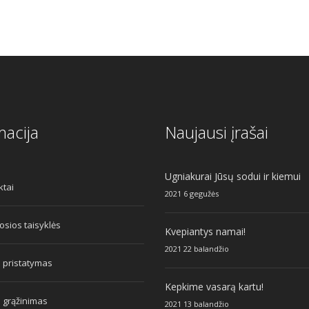
macija
Naujausi įrašai
Ugniakurai Jūsų sodui ir kiemui
ktai
2021 6 gegužės
sios taisyklės
Kvepiantys namai!
2021 22 balandžio
 pristatymas
Kepkime vasarą kartu!
 grąžinimas
2021 13 balandžio