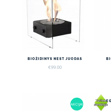
BIOŽIDINYS NEST JUODAS
B
€
99.00
DE
AKCIJA!