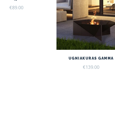
€
89.00
UGNIAKURAS GAMMA
€
139.00