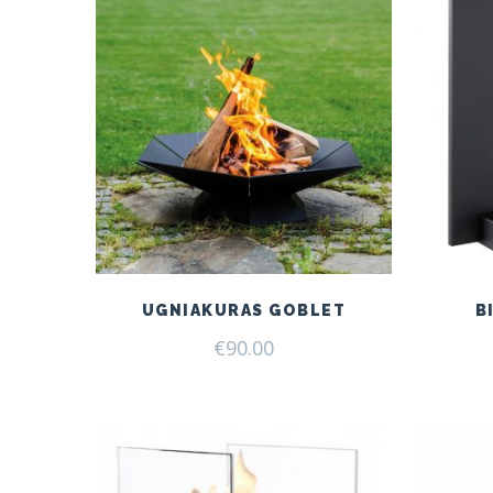
UGNIAKURAS GOBLET
B
€
90.00