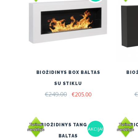
BIOŽIDINYS BOX BALTAS
BIO
SU STIKLU
€
249.00
Original
Current
€
€
205.00
price
price
was:
is:
€249.00.
€205.00.
BIOŽIDINYS TANGO 1
BI
AKCIJA!
BALTAS