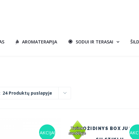
AS
AROMATERAPIJA
SODUI IR TERASAI
ŠIL
i:
24 Produktų puslapyje
BIOŽIDINYS BOX JUOD
AKCIJA!
AKCI