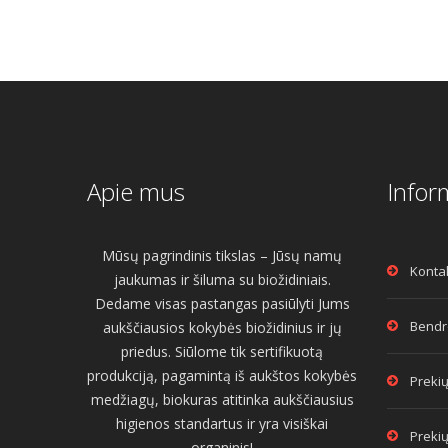
Apie mus
Infor
Mūsų pagrindinis tikslas – Jūsų namų
Konta
jaukumas ir šiluma su biožidiniais.
Dedame visas pastangas pasiūlyti Jums
Bendro
aukščiausios kokybės biožidinius ir jų
priedus. Siūlome tik sertifikuotą
produkciją, pagamintą iš aukštos kokybės
Prekių
medžiagų, biokuras atitinka aukščiausius
higienos standartus ir yra visiškai
Prekių
organinis!