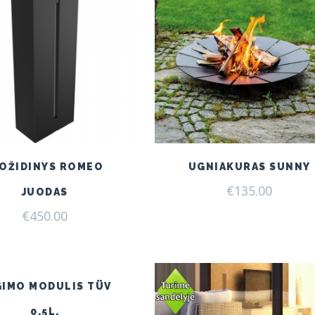
IOŽIDINYS ROMEO
UGNIAKURAS SUNNY
€
135.00
JUODAS
€
450.00
GIMO MODULIS TÜV
0,5L.